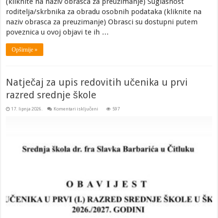
(kliknite na naziv obrasca za preuzimanje) Suglasnost
roditelja/skrbnika za obradu osobnih podataka (kliknite na
naziv obrasca za preuzimanje) Obrasci su dostupni putem
poveznica u ovoj objavi te ih …
Opširnije »
Natječaj za upis redovitih učenika u prvi
razred srednje škole
za
17. lipnja 2026.
Komentari isključeni
597
Natječaj
za
upis
redovitih
učenika
u
prvi
razred
srednje
škole