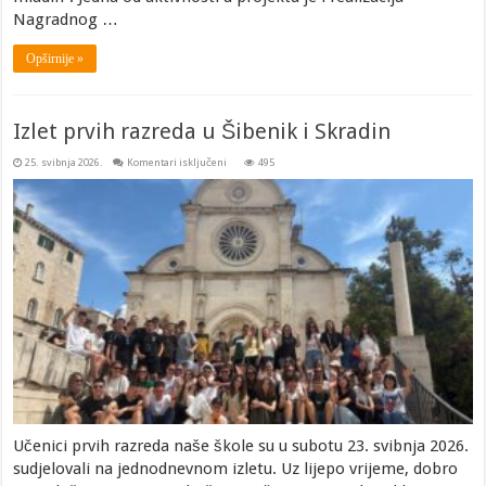
Nagradnog …
Opširnije »
Izlet prvih razreda u Šibenik i Skradin
za
25. svibnja 2026.
Komentari isključeni
495
Izlet
prvih
razreda
u
Šibenik
i
Skradin
Učenici prvih razreda naše škole su u subotu 23. svibnja 2026.
sudjelovali na jednodnevnom izletu. Uz lijepo vrijeme, dobro