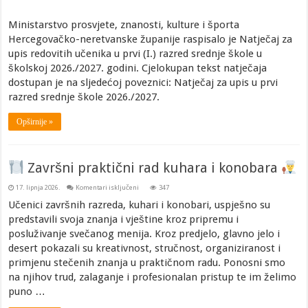
Ministarstvo prosvjete, znanosti, kulture i športa
Hercegovačko-neretvanske županije raspisalo je Natječaj za
upis redovitih učenika u prvi (I.) razred srednje škole u
školskoj 2026./2027. godini. Cjelokupan tekst natječaja
dostupan je na sljedećoj poveznici: Natječaj za upis u prvi
razred srednje škole 2026./2027.
Opširnije »
Završni praktični rad kuhara i konobara
za
17. lipnja 2026.
Komentari isključeni
347
Završni
Učenici završnih razreda, kuhari i konobari, uspješno su
praktični
predstavili svoja znanja i vještine kroz pripremu i
rad
kuhara
posluživanje svečanog menija. Kroz predjelo, glavno jelo i
i
konobara
desert pokazali su kreativnost, stručnost, organiziranost i
primjenu stečenih znanja u praktičnom radu. Ponosni smo
na njihov trud, zalaganje i profesionalan pristup te im želimo
puno …