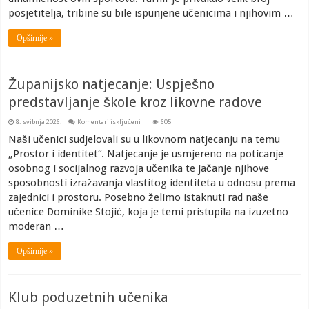
posjetitelja, tribine su bile ispunjene učenicima i njihovim …
Opširnije »
Županijsko natjecanje: Uspješno
predstavljanje škole kroz likovne radove
za
8. svibnja 2026.
Komentari isključeni
605
Županijsko
natjecanje:
Naši učenici sudjelovali su u likovnom natjecanju na temu
Uspješno
„Prostor i identitet“. Natjecanje je usmjereno na poticanje
predstavljanje
škole
osobnog i socijalnog razvoja učenika te jačanje njihove
kroz
likovne
sposobnosti izražavanja vlastitog identiteta u odnosu prema
radove
zajednici i prostoru. Posebno želimo istaknuti rad naše
učenice Dominike Stojić, koja je temi pristupila na izuzetno
moderan …
Opširnije »
Klub poduzetnih učenika