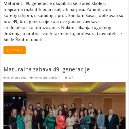
Maturanti 49. generacije okupili su se ispred škole u
majicama različitih boja i šaljivih natpisa. Zanimljivom
koreografijom, u suradnji s prof. Sandom Susac, oblikovali su
broj 49, broj generacije koja ove godine završava
srednjoškolsko obrazovanje. Nakon slikanja i ugodnog
druženja, u pratnji svojih razrednika, profesora i ravnateljice
Adele Škutor, uputili …
Opširnije »
Maturalna zabava 49. generacije
za
18. svibnja 2026.
Komentari isključeni
837
Maturalna
zabava
49.
generacije