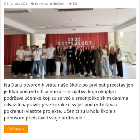
za
6. svibnja 2026.
Komentari isključeni
582
Klub
poduzetnih
učenika
Na Danu otvorenih vrata naše škole po prvi put predstavljen
je Klub poduzetnih učenika – inicijativa koja okuplja i
podržava učenike koji su se već u srednjoškolskim danima
odvažili napraviti prve korake u svijet poduzetništva i
pokrenuti vlastite projekte. Učenici su u holu škole s
ponosom predstavili svoje proizvode i …
Opširnije »