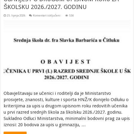
ŠKOLSKU 2026./2027. GODINU
za
25. lipnja 2026.
Komentari isključeni
534
OBAVIJEST
O
DRUGOM
UPISNOM
ROKU
ZA
ŠKOLSKU
2026./2027.
GODINU
Obavještavaju se učenici i roditelji da je Ministarstvo
prosvjete, znanosti, kulture i sporta HNŽ/K donijelo Odluku o
kriterijima za upis u drugom upisnom roku redovitih učenika
u prvi razred srednjih škola za školsku 2026./2027. godinu.
Sukladno Odluci Ministarstva, minimalni bodovni prag za upis
iznosi: 20 bodova za upis u gimnaziju, …