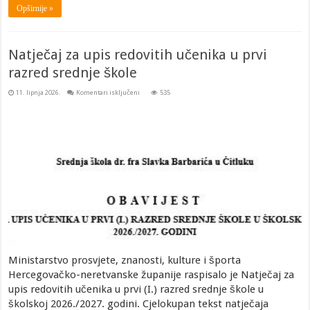
Opširnije »
Natječaj za upis redovitih učenika u prvi
razred srednje škole
za
11. lipnja 2026.
Komentari isključeni
535
Natječaj
za
upis
redovitih
učenika
u
prvi
razred
srednje
škole
Ministarstvo prosvjete, znanosti, kulture i športa
Hercegovačko-neretvanske županije raspisalo je Natječaj za
upis redovitih učenika u prvi (I.) razred srednje škole u
školskoj 2026./2027. godini. Cjelokupan tekst natječaja