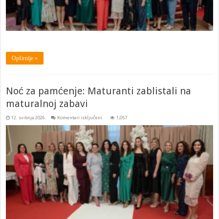
Opširnije »
Noć za pamćenje: Maturanti zablistali na
maturalnoj zabavi
za
12. svibnja 2026.
Komentari isključeni
1,057
Noć
za
pamćenje:
Maturanti
zablistali
na
maturalnoj
zabavi