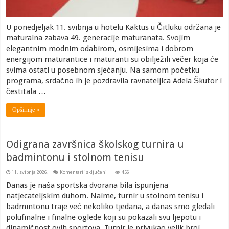
U ponedjeljak 11. svibnja u hotelu Kaktus u Čitluku održana je
maturalna zabava 49. generacije maturanata. Svojim
elegantnim modnim odabirom, osmijesima i dobrom
energijom maturantice i maturanti su obilježili večer koja će
svima ostati u posebnom sjećanju. Na samom početku
programa, srdačno ih je pozdravila ravnateljica Adela Škutor i
čestitala …
Opširnije »
Odigrana završnica školskog turnira u
badmintonu i stolnom tenisu
za
11. svibnja 2026.
Komentari isključeni
456
Odigrana
završnica
Danas je naša sportska dvorana bila ispunjena
školskog
natjecateljskim duhom. Naime, turnir u stolnom tenisu i
turnira
u
badmintonu traje već nekoliko tjedana, a danas smo gledali
badmintonu
i
polufinalne i finalne oglede koji su pokazali svu ljepotu i
stolnom
tenisu
dinamičnost ovih sportova. Turnir je privukao velik broj