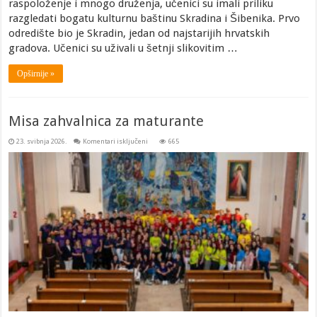
raspoloženje i mnogo druženja, učenici su imali priliku
razgledati bogatu kulturnu baštinu Skradina i Šibenika. Prvo
odredište bio je Skradin, jedan od najstarijih hrvatskih
gradova. Učenici su uživali u šetnji slikovitim …
Opširnije »
Misa zahvalnica za maturante
za
23. svibnja 2026.
Komentari isključeni
665
Misa
zahvalnica
za
maturante