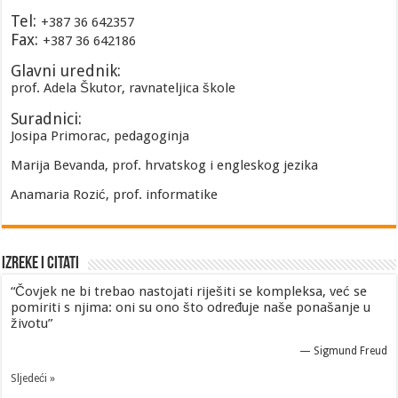
Tel:
+387 36 642357
Fax:
+387 36 642186
Glavni urednik:
prof. Adela Škutor, ravnateljica škole
Suradnici:
Josipa Primorac, pedagoginja
Marija Bevanda, prof. hrvatskog i engleskog jezika
Anamaria Rozić, prof. informatike
Izreke i Citati
“Čovjek ne bi trebao nastojati riješiti se kompleksa, već se
pomiriti s njima: oni su ono što određuje naše ponašanje u
životu”
—
Sigmund Freud
Sljedeći »