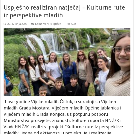
Uspješno realiziran natječaj – Kulturne rute
iz perspektive mladih
za
26. svibnja 2026.
Komentari isključeni
550
Uspješno
realiziran
natječaj
–
Kulturne
rute
iz
perspektive
mladih
I ove godine Vijeće mladih Čitluk, u suradnji sa Vijećem
mladih Grada Mostara, Vijećem mladih Općine Jablanica i
Vijećem mladih Grada Konjica, uz potpunu potporu
Ministarstva prosvjete, znanosti, kulture i športa HNŽ/K i
VladeHNŽ/K, realizira projekt “Kulturne rute iz perspektive
mladih“. Jedna od aktivnosti u projektu je i realizacija