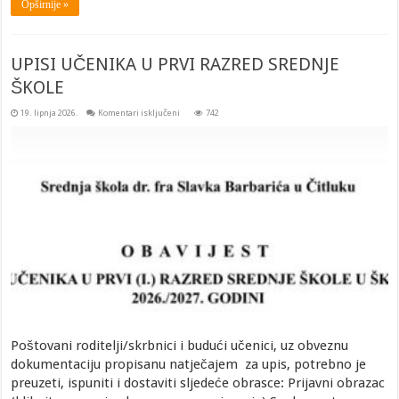
Opširnije »
UPISI UČENIKA U PRVI RAZRED SREDNJE
ŠKOLE
za
19. lipnja 2026.
Komentari isključeni
742
UPISI
UČENIKA
U
PRVI
RAZRED
SREDNJE
ŠKOLE
Poštovani roditelji/skrbnici i budući učenici, uz obveznu
dokumentaciju propisanu natječajem za upis, potrebno je
preuzeti, ispuniti i dostaviti sljedeće obrasce: Prijavni obrazac