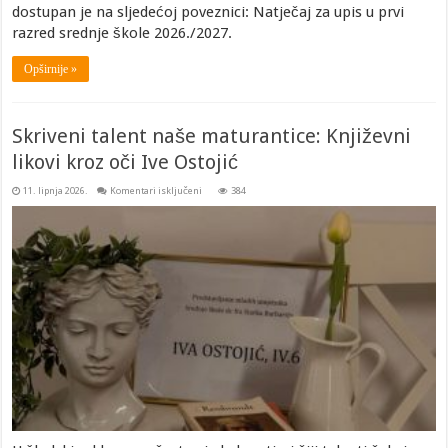
dostupan je na sljedećoj poveznici: Natječaj za upis u prvi
razred srednje škole 2026./2027.
Opširnije »
Skriveni talent naše maturantice: Književni
likovi kroz oči Ive Ostojić
za
11. lipnja 2026.
Komentari isključeni
384
Skriveni
talent
naše
maturantice:
Književni
likovi
kroz
oči
Ive
Ostojić