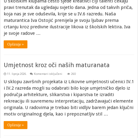
U školskim klupama često sjede kreativci čiji talenti čekaju
pravi trenutak da ugledaju svjetlo dana. Jedna od takvih priča,
koja nas je sve oduševila, krije se u IV.6 razredu. Naša
maturantica Iva Ostojić prenijela je svoju ljubav prema
crtanju kroz predivne ilustracije likova iz školskih lektira. Iva
je svoje radove …
Opširnije »
Umjetnost kroz oči naših maturanata
za
11. lipnja 2026.
Komentari isključeni
260
Umjetnost
kroz
U sklopu završnih projekata iz Likovne umjetnosti učenici IV.1
oči
i IV.2 razreda mogli su odabrati bilo koje umjetničko djelo iz
naših
maturanata
područja arhitekture, slikarstva i kiparstva te izraditi
rekreaciju ili suvremenu interpretaciju, zadržavajući elemente
originala. U radovima je trebao biti vidljiv barem jedan ključni
motiv originalnog djela, kao i prepoznatljiv stil …
Opširnije »