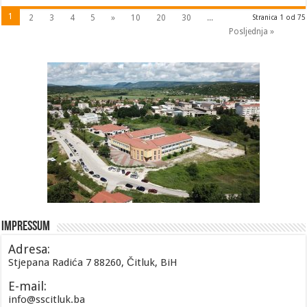
1
2
3
4
5
»
10
20
30
...
Stranica 1 od 75
Posljednja »
Impressum
Adresa:
Stjepana Radića 7 88260, Čitluk, BiH
E-mail:
info@sscitluk.ba