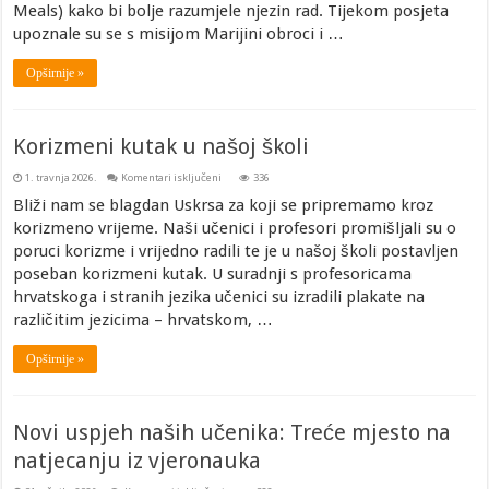
Meals) kako bi bolje razumjele njezin rad. Tijekom posjeta
upoznale su se s misijom Marijini obroci i …
Opširnije »
Korizmeni kutak u našoj školi
za
1. travnja 2026.
Komentari isključeni
336
Korizmeni
kutak
Bliži nam se blagdan Uskrsa za koji se pripremamo kroz
u
korizmeno vrijeme. Naši učenici i profesori promišljali su o
našoj
školi
poruci korizme i vrijedno radili te je u našoj školi postavljen
poseban korizmeni kutak. U suradnji s profesoricama
hrvatskoga i stranih jezika učenici su izradili plakate na
različitim jezicima – hrvatskom, …
Opširnije »
Novi uspjeh naših učenika: Treće mjesto na
natjecanju iz vjeronauka