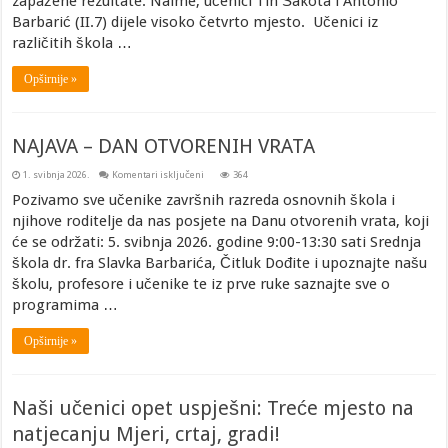
zapažene rezultate. Naime, učenici Tin Šakota i Antonio
iz
engleskog
Barbarić (II.7) dijele visoko četvrto mjesto. Učenici iz
jezika
za
različitih škola …
druge
razrede
Opširnije »
NAJAVA – DAN OTVORENIH VRATA
za
1. svibnja 2026.
Komentari isključeni
364
NAJAVA
–
Pozivamo sve učenike završnih razreda osnovnih škola i
DAN
njihove roditelje da nas posjete na Danu otvorenih vrata, koji
OTVORENIH
VRATA
će se održati: 5. svibnja 2026. godine 9:00-13:30 sati Srednja
škola dr. fra Slavka Barbarića, Čitluk Dođite i upoznajte našu
školu, profesore i učenike te iz prve ruke saznajte sve o
programima …
Opširnije »
Naši učenici opet uspješni: Treće mjesto na
natjecanju Mjeri, crtaj, gradi!