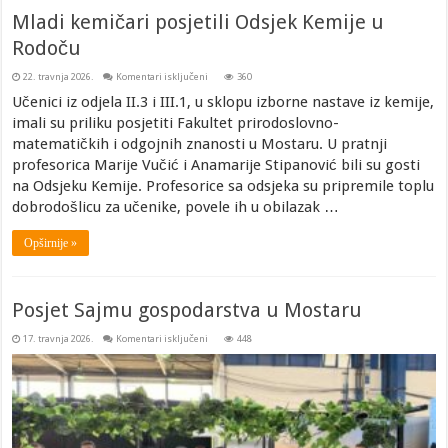
Mladi kemičari posjetili Odsjek Kemije u
Rodoču
za
22. travnja 2026.
Komentari isključeni
360
Mladi
kemičari
Učenici iz odjela II.3 i III.1, u sklopu izborne nastave iz kemije,
posjetili
imali su priliku posjetiti Fakultet prirodoslovno-
Odsjek
Kemije
matematičkih i odgojnih znanosti u Mostaru. U pratnji
u
Rodoču
profesorica Marije Vučić i Anamarije Stipanović bili su gosti
na Odsjeku Kemije. Profesorice sa odsjeka su pripremile toplu
dobrodošlicu za učenike, povele ih u obilazak …
Opširnije »
Posjet Sajmu gospodarstva u Mostaru
za
17. travnja 2026.
Komentari isključeni
448
Posjet
Sajmu
gospodarstva
u
Mostaru