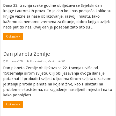
Dana 23. travnja svake godine obilježava se Svjetski dan
knjige i autorskih prava. To je dan koji nas podsjeća koliko su
knjige važne za naše obrazovanje, razvoj i maštu. Iako
kažemo da nemamo vremena za čitanje, dobra knjiga uvijek
nađe put do nas. Ovaj dan je poseban zato što su …
Opširnije »
Dan planeta Zemlje
za
22. travnja 2026.
Komentari isključeni
366
Dan
planeta
Dan planeta Zemlje obilježava se 22. travnja u više od
Zemlje
150zemalja širom svijeta. Cilj obilježavanja ovoga dana je
potaknuti i probuditi svijest u ljudima širom svijeta u kakvom
je stanju priroda planeta na kojem žive, kao i ukazati na
probleme ekosistema, na zagađenje naseljenih mjesta i na to
kako poboljšati …
Opširnije »