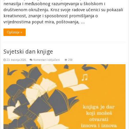
nenasilja i međusobnog razumijevanja u školskom i
društvenom okruženju. Kroz svoje radove učenici su pokazali
kreativnost, znanje i sposobnost promišljanja o
vrijednostima poput mira, poštovanja, …
Opširnije »
Svjetski dan knjige
za
23. travnja 2026.
Komentari isključeni
259
Svjetski
dan
knjige