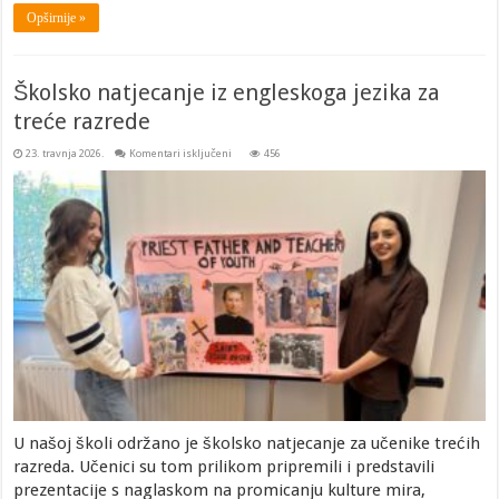
Opširnije »
Školsko natjecanje iz engleskoga jezika za
treće razrede
za
23. travnja 2026.
Komentari isključeni
456
Školsko
natjecanje
iz
engleskoga
jezika
za
treće
razrede
U našoj školi održano je školsko natjecanje za učenike trećih
razreda. Učenici su tom prilikom pripremili i predstavili
prezentacije s naglaskom na promicanju kulture mira,