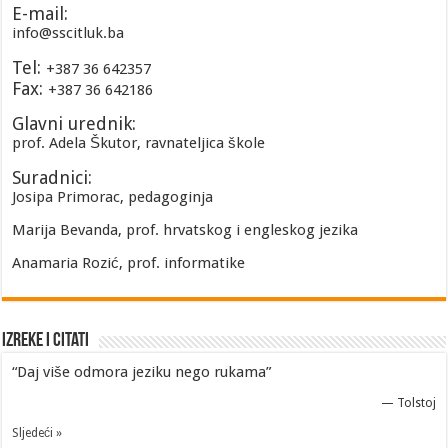
E-mail:
info@sscitluk.ba
Tel:
+387 36 642357
Fax:
+387 36 642186
Glavni urednik:
prof. Adela Škutor, ravnateljica škole
Suradnici:
Josipa Primorac, pedagoginja
Marija Bevanda, prof. hrvatskog i engleskog jezika
Anamaria Rozić, prof. informatike
Izreke i Citati
“Daj više odmora jeziku nego rukama”
—
Tolstoj
Sljedeći »