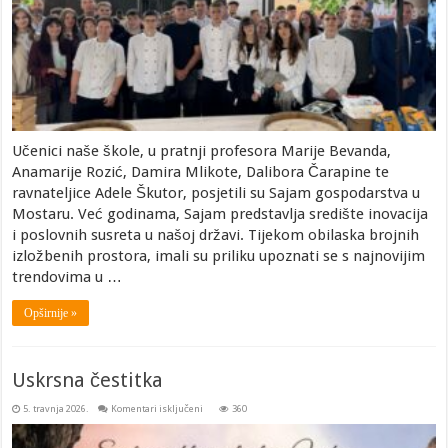
Učenici naše škole, u pratnji profesora Marije Bevanda,
Anamarije Rozić, Damira Mlikote, Dalibora Čarapine te
ravnateljice Adele Škutor, posjetili su Sajam gospodarstva u
Mostaru. Već godinama, Sajam predstavlja središte inovacija
i poslovnih susreta u našoj državi. Tijekom obilaska brojnih
izložbenih prostora, imali su priliku upoznati se s najnovijim
trendovima u …
Opširnije »
Uskrsna čestitka
za
5. travnja 2026.
Komentari isključeni
360
Uskrsna
čestitka