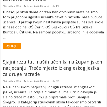
za
6. svibnja 2026.
Komentari isključeni
432
Dan
otvorenih
U našoj je školi danas održan Dan otvorenih vrata pa smo
vrata
tom prigodom ugostili učenike devetih razreda, naše buduće
učenike. U pratnji svojih nastavnika posjetile su nas sve škole
iz naše općine: OŠ Čerin, OŠ Bijakovići i OŠ fra Didaka
Buntića u Čitluku. Na samom početku, srdačno ih je dočekala
…
Opširnije »
Sjajni rezultati naših učenika na županijskom
natjecanju: Treće mjesto iz engleskog jezika
za druge razrede
za
4. svibnja 2026.
Komentari isključeni
560
Sjajni
rezultati
Na županijskom natjecanju drugih razreda iz engleskog
naših
jezika, učenica II.1 odjela gimnazije Ema Juričić osvojila je
učenika
na
sjajno treće mjesto. Emu je pripremala prof. Danijela
županijskom
natjecanju:
Škegro. U kategoriji strukovnih škola također smo ostvarili
Treće
mjesto