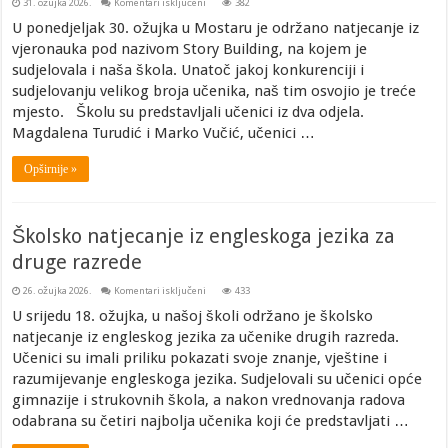
za
31. ožujka 2026.
Komentari isključeni
382
Novi
uspjeh
U ponedjeljak 30. ožujka u Mostaru je održano natjecanje iz
naših
vjeronauka pod nazivom Story Building, na kojem je
učenika:
Treće
sudjelovala i naša škola. Unatoč jakoj konkurenciji i
mjesto
na
sudjelovanju velikog broja učenika, naš tim osvojio je treće
natjecanju
iz
mjesto. Školu su predstavljali učenici iz dva odjela.
vjeronauka
Magdalena Turudić i Marko Vučić, učenici …
Opširnije »
Školsko natjecanje iz engleskoga jezika za
druge razrede
za
26. ožujka 2026.
Komentari isključeni
433
Školsko
natjecanje
U srijedu 18. ožujka, u našoj školi održano je školsko
iz
natjecanje iz engleskog jezika za učenike drugih razreda.
engleskoga
jezika
Učenici su imali priliku pokazati svoje znanje, vještine i
za
druge
razumijevanje engleskoga jezika. Sudjelovali su učenici opće
razrede
gimnazije i strukovnih škola, a nakon vrednovanja radova
odabrana su četiri najbolja učenika koji će predstavljati …