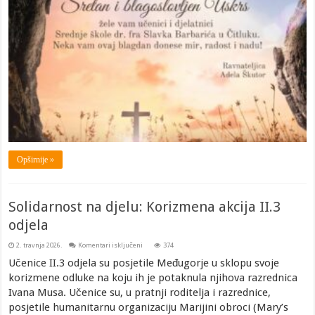
Opširnije »
Solidarnost na djelu: Korizmena akcija II.3
odjela
za
2. travnja 2026.
Komentari isključeni
374
Solidarnost
na
Učenice II.3 odjela su posjetile Međugorje u sklopu svoje
djelu:
korizmene odluke na koju ih je potaknula njihova razrednica
Korizmena
akcija
Ivana Musa. Učenice su, u pratnji roditelja i razrednice,
II.3
odjela
posjetile humanitarnu organizaciju Marijini obroci (Mary’s