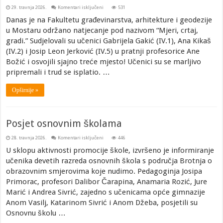
za
29. travnja 2026.
Komentari isključeni
531
Naši
učenici
Danas je na Fakultetu građevinarstva, arhitekture i geodezije
opet
u Mostaru održano natjecanje pod nazivom “Mjeri, crtaj,
uspješni:
Treće
gradi.” Sudjelovali su učenici Gabrijela Gakić (IV.1), Ana Kikaš
mjesto
na
(IV.2) i Josip Leon Jerković (IV.5) u pratnji profesorice Ane
natjecanju
Mjeri,
Božić i osvojili sjajno treće mjesto! Učenici su se marljivo
crtaj,
gradi!
pripremali i trud se isplatio. …
Opširnije »
Posjet osnovnim školama
za
28. travnja 2026.
Komentari isključeni
446
Posjet
osnovnim
U sklopu aktivnosti promocije škole, izvršeno je informiranje
školama
učenika devetih razreda osnovnih škola s područja Brotnja o
obrazovnim smjerovima koje nudimo. Pedagoginja Josipa
Primorac, profesori Dalibor Čarapina, Anamaria Rozić, Jure
Marić i Andrea Sivrić, zajedno s učenicama opće gimnazije
Anom Vasilj, Katarinom Sivrić i Anom Džeba, posjetili su
Osnovnu školu …