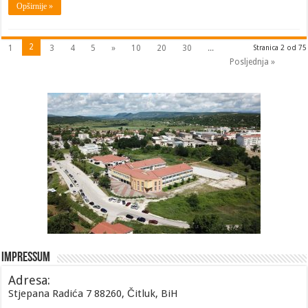
Opširnije »
2
1
3
4
5
»
10
20
30
...
Stranica 2 od 75
Posljednja »
Impressum
Adresa:
Stjepana Radića 7 88260, Čitluk, BiH