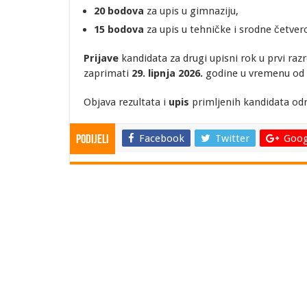
20 bodova
za upis u gimnaziju,
15 bodova
za upis u tehničke i srodne četver
Prijave
kandidata za drugi upisni rok u prvi raz
zaprimati
29. lipnja 2026.
godine u vremenu od
Objava rezultata i
upis
primljenih kandidata od
Facebook
Twitter
Goog
Podijeli