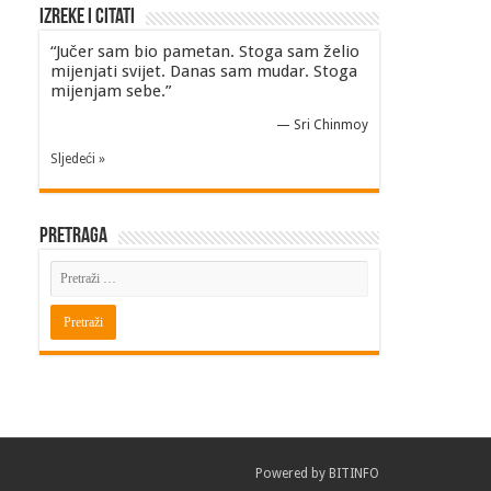
Izreke i Citati
“Jučer sam bio pametan. Stoga sam želio
mijenjati svijet. Danas sam mudar. Stoga
mijenjam sebe.”
—
Sri Chinmoy
Sljedeći »
Pretraga
Powered by
BITINFO