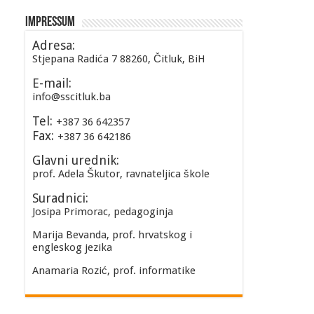
Impressum
Adresa:
Stjepana Radića 7 88260, Čitluk, BiH
E-mail:
info@sscitluk.ba
Tel:
+387 36 642357
Fax:
+387 36 642186
Glavni urednik:
prof. Adela Škutor, ravnateljica škole
Suradnici:
Josipa Primorac, pedagoginja
Marija Bevanda, prof. hrvatskog i
engleskog jezika
Anamaria Rozić, prof. informatike