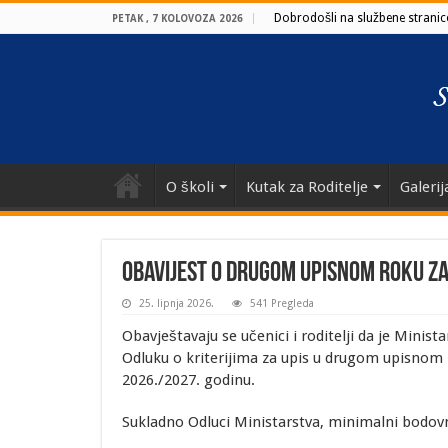
Dobrodošli na službene stranice
PETAK , 7 KOLOVOZA 2026
O školi
Kutak za Roditelje
Galerij
OBAVIJEST O DRUGOM UPISNOM ROKU ZA
25. lipnja 2026.
541 Pregleda
Obavještavaju se učenici i roditelji da je Minist
Odluku o kriterijima za upis u drugom upisnom r
2026./2027. godinu.
Sukladno Odluci Ministarstva, minimalni bodovni