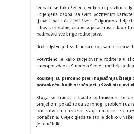
Jednako se tako željeno, voljeno i pravilno odg
i cijenjena osoba, sa svim pozitivnim karakter
ljubavi, patit će cijeli život. Osiguramo li djec
zdrave, moralne, osobe koje će krasiti dobrota
nadmašiti sve brige roditeljstva.
Roditeljstvo je težak posao, koji samo vi možete d
Potvrđeno je kako sudjelovanje roditelja u š
samopouzdanju. Suradnja škole i roditelja jedna
Roditelji su prirodno prvi i najvažniji učitelj
poteškoće, kojih stručnjaci u školi nisu uvije
Stoga se trudite i budite optimistični te o
Smijehom pokažite da se mnogi problemi uz rado
ono otvoreno izrazilo svoje emocije. Za raz
ponašanja. Uvijek gledajte što je dobro u vašem
je to učinilo.