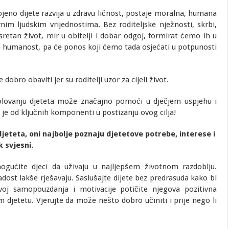
ojeno dijete razvija u zdravu ličnost, postaje moralna, humana
nim ljudskim vrijednostima. Bez roditeljske nježnosti, skrbi,
i sretan život, mir u obitelji i dobar odgoj, formirat ćemo ih u
 i humanost, pa će ponos koji ćemo tada osjećati u potpunosti
obro obaviti jer su roditelji uzor za cijeli život.
kolovanju djeteta može značajno pomoći u dječjem uspjehu i
 je od ključnih komponenti u postizanju ovog cilja!
i djeteta, oni najbolje poznaju djetetove potrebe, interese i
k svjesni.
mogućite djeci da uživaju u najljepšem životnom razdoblju.
st lakše rješavaju. Saslušajte dijete bez predrasuda kako bi
voj samopouzdanja i motivacije potičite njegova pozitivna
 djetetu. Vjerujte da može nešto dobro učiniti i prije nego li