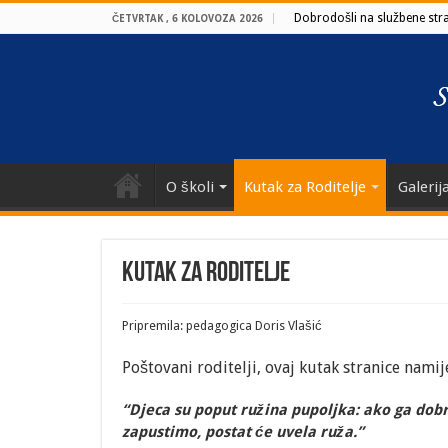
Dobrodošli na službene stran
ČETVRTAK , 6 KOLOVOZA 2026
O školi
Kutak za Roditelje
Galerij
Kutak za Roditelje
Pripremila: pedagogica Doris Vlašić
Poštovani roditelji, ovaj kutak stranice namij
“Djeca su poput ružina pupoljka: ako ga dobr
zapustimo, postat će uvela ruža.”