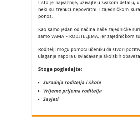
I što je najvažnije, uživajte u svakom detalju, u
neki su trenuci nepovratni i zajedničkom s
ponos.
Kao samo jedan od načina naše zajedničke sur
samo VAMA – RODITELJIMA, jer zajedničkom s
Roditelji mogu pomoći učeniku da stvori pozitivn
ulaganje napora u svladavanje školskih obaveza
Stoga pogledajte:
Suradnja roditelja i škole
Vrijeme prijema roditelja
Savjeti