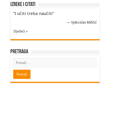
Izreke i Citati
“I učiti treba naučiti”
—
Vjekoslav Miličić
Sljedeći »
Pretraga