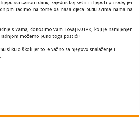
 lijepu sunčanom danu, zajedničkoj šetnji i ljepoti prirode, jer
uradnjom radimo na tome da naša djeca budu svima nama na
adnje s Vama, donosimo Vam i ovaj KUTAK, koji je namijenjen
uradnjom možemo puno toga postići!
u sliku o školi jer to je važno za njegovo snalaženje i
.