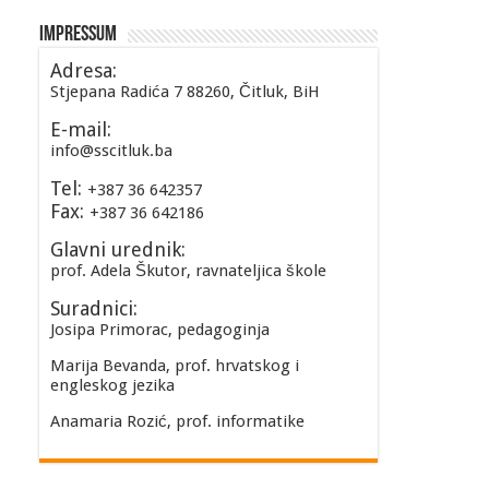
Impressum
Adresa:
Stjepana Radića 7 88260, Čitluk, BiH
E-mail:
info@sscitluk.ba
Tel:
+387 36 642357
Fax:
+387 36 642186
Glavni urednik:
prof. Adela Škutor, ravnateljica škole
Suradnici:
Josipa Primorac, pedagoginja
Marija Bevanda, prof. hrvatskog i
engleskog jezika
Anamaria Rozić, prof. informatike