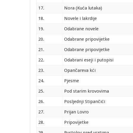
17.
Nora (Kuća lutaka)
18.
Novele i lakrdije
19.
Odabrane novele
20.
Odabrane pripovijetke
21.
Odabrane pripovijetke
22.
Odabrani eseji i putopisi
23.
Opančareva kći
24.
Pjesme
25.
Pod starim krovovima
26.
Posljednji Stipančići
27.
Prijan Lovro
28.
Pripovijetke
29.
Pustolov pred vratima