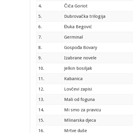
4.
Čiča Goriot
5.
Dubrovačka trilogija
6.
Đuka Begović
7.
Germinal
8.
Gospođa Bovary
9.
Izabrane novele
10.
Jelkin bosiljak
11.
Kabanica
12.
Lovčevi zapisi
13.
Mali od foguna
14.
Mi smo za pravicu
15.
Mlinarska djeca
16.
Mrtve duše