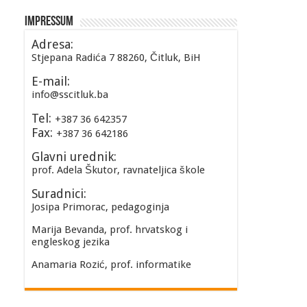
Impressum
Adresa:
Stjepana Radića 7 88260, Čitluk, BiH
E-mail:
info@sscitluk.ba
Tel:
+387 36 642357
Fax:
+387 36 642186
Glavni urednik:
prof. Adela Škutor, ravnateljica škole
Suradnici:
Josipa Primorac, pedagoginja
Marija Bevanda, prof. hrvatskog i
engleskog jezika
Anamaria Rozić, prof. informatike