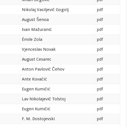
Nikolaj Vasiljevič Gogolj
pdf
August Šenoa
pdf
Ivan Mažuranić
pdf
Émile Zola
pdf
Vjenceslav Novak
pdf
August Cesarec
pdf
Anton Pavlovič Čehov
pdf
Ante Kovačić
pdf
Eugen Kumičić
pdf
Lav Nikolajevič Tolstoj
pdf
Eugen Kumičić
pdf
F. M. Dostojevski
pdf