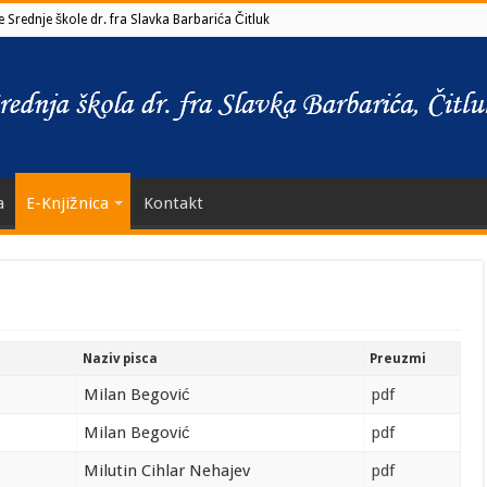
 Srednje škole dr. fra Slavka Barbarića Čitluk
a
E-Knjižnica
Kontakt
Naziv pisca
Preuzmi
Milan Begović
pdf
Milan Begović
pdf
Milutin Cihlar Nehajev
pdf