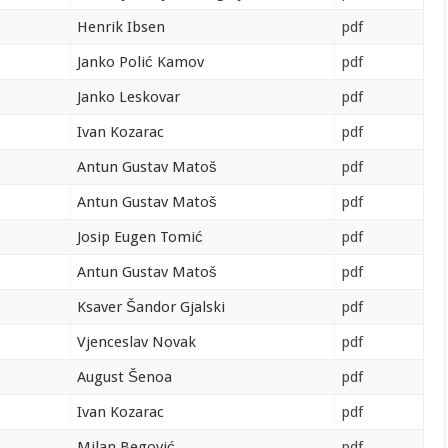
Henrik Ibsen
pdf
Janko Polić Kamov
pdf
Janko Leskovar
pdf
Ivan Kozarac
pdf
Antun Gustav Matoš
pdf
Antun Gustav Matoš
pdf
Josip Eugen Tomić
pdf
Antun Gustav Matoš
pdf
Ksaver Šandor Gjalski
pdf
Vjenceslav Novak
pdf
August Šenoa
pdf
Ivan Kozarac
pdf
Milan Begović
pdf