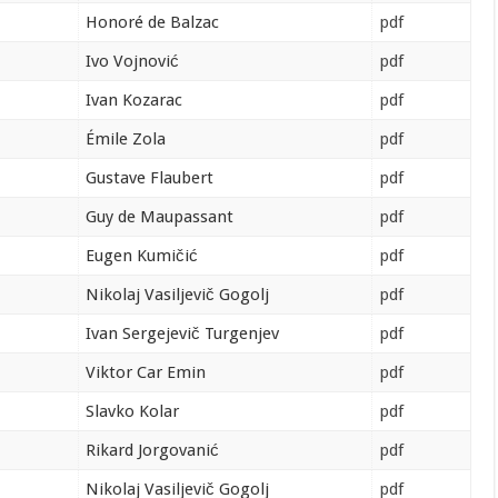
Honoré de Balzac
pdf
Ivo Vojnović
pdf
Ivan Kozarac
pdf
Émile Zola
pdf
Gustave Flaubert
pdf
Guy de Maupassant
pdf
Eugen Kumičić
pdf
Nikolaj Vasiljevič Gogolj
pdf
Ivan Sergejevič Turgenjev
pdf
Viktor Car Emin
pdf
Slavko Kolar
pdf
Rikard Jorgovanić
pdf
Nikolaj Vasiljevič Gogolj
pdf