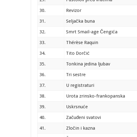
30.
Revizor
31.
Seljačka buna
32.
Smrt Smail-age Čengića
33.
Thérèse Raquin
34.
Tito Dorčić
35.
Tonkina jedina ljubav
36.
Tri sestre
37.
U registraturi
38.
Urota zrinsko-frankopanska
39.
Uskrsnuće
40.
Začuđeni svatovi
41.
Zločin i kazna