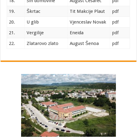
18.
Sin domovine
August Cesarec
pdf
19.
Škrtac
Tit Makcije Plaut
pdf
20.
U glib
Vjenceslav Novak
pdf
21.
Vergilije
Eneida
pdf
22.
Zlatarovo zlato
August Šenoa
pdf