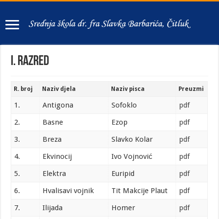
I. Razred
R. broj
Naziv djela
Naziv pisca
Preuzmi
1.
Antigona
Sofoklo
pdf
2.
Basne
Ezop
pdf
3.
Breza
Slavko Kolar
pdf
4.
Ekvinocij
Ivo Vojnović
pdf
5.
Elektra
Euripid
pdf
6.
Hvalisavi vojnik
Tit Makcije Plaut
pdf
7.
Ilijada
Homer
pdf