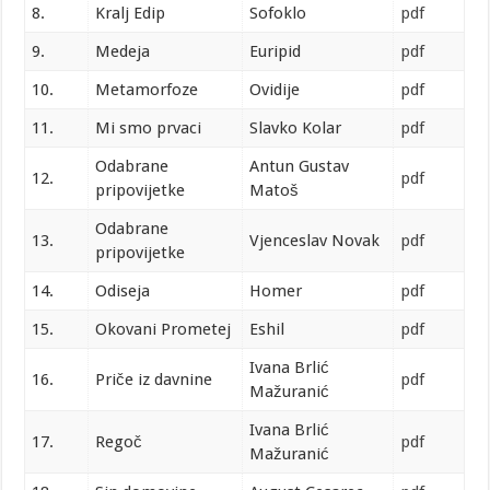
8.
Kralj Edip
Sofoklo
pdf
9.
Medeja
Euripid
pdf
10.
Metamorfoze
Ovidije
pdf
11.
Mi smo prvaci
Slavko Kolar
pdf
Odabrane
Antun Gustav
12.
pdf
pripovijetke
Matoš
Odabrane
13.
Vjenceslav Novak
pdf
pripovijetke
14.
Odiseja
Homer
pdf
15.
Okovani Prometej
Eshil
pdf
Ivana Brlić
16.
Priče iz davnine
pdf
Mažuranić
Ivana Brlić
17.
Regoč
pdf
Mažuranić