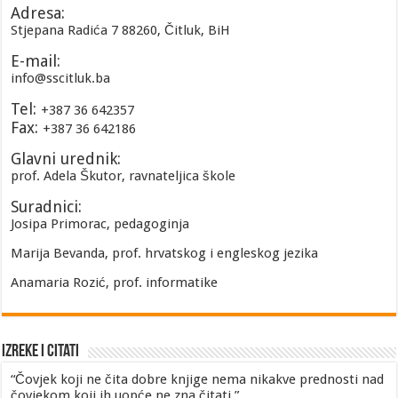
Adresa:
Stjepana Radića 7 88260, Čitluk, BiH
E-mail:
info@sscitluk.ba
Tel:
+387 36 642357
Fax:
+387 36 642186
Glavni urednik:
prof. Adela Škutor, ravnateljica škole
Suradnici:
Josipa Primorac, pedagoginja
Marija Bevanda, prof. hrvatskog i engleskog jezika
Anamaria Rozić, prof. informatike
Izreke i Citati
“Čovjek koji ne čita dobre knjige nema nikakve prednosti nad
čovjekom koji ih uopće ne zna čitati.”