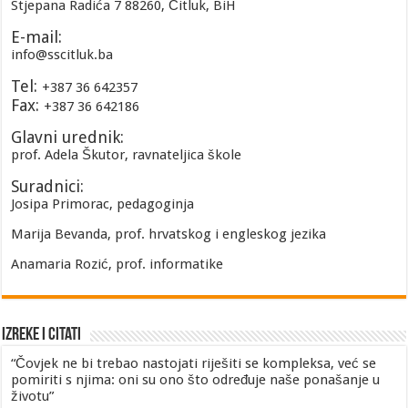
Stjepana Radića 7 88260, Čitluk, BiH
E-mail:
info@sscitluk.ba
Tel:
+387 36 642357
Fax:
+387 36 642186
Glavni urednik:
prof. Adela Škutor, ravnateljica škole
Suradnici:
Josipa Primorac, pedagoginja
Marija Bevanda, prof. hrvatskog i engleskog jezika
Anamaria Rozić, prof. informatike
Izreke i Citati
“Čovjek ne bi trebao nastojati riješiti se kompleksa, već se
pomiriti s njima: oni su ono što određuje naše ponašanje u
životu”