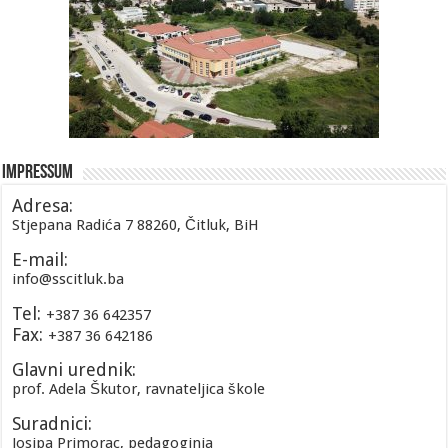
Impressum
Adresa:
Stjepana Radića 7 88260, Čitluk, BiH
E-mail:
info@sscitluk.ba
Tel:
+387 36 642357
Fax:
+387 36 642186
Glavni urednik:
prof. Adela Škutor, ravnateljica škole
Suradnici:
Josipa Primorac, pedagoginja