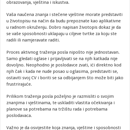
obrazovanja, vještina i iskustva.
Vaša naučena znanja i stečene vještine morate predstaviti
u životopisu na način da budu prepoznate kao aplikativne
u radnom okruženju. Dobro napisan životopis dokaz je da
se vaše sposobnosti uklapaju u ciljeve tvrtke za koju ste
radili ili namjeravate raditi.
Proces aktivnog traženja posla nipošto nije jednostavan.
Samo gledati oglase i prijavljivati se na njih katkada nije
dovoljno. Neophodno je poslodavce zvati, ići direktno kod
njih čak i kada ne nude posao u oglasima, predstaviti se,
ostaviti svoj CV i boriti se sa odbijanjem što može biti jako
frustrirajuće.
Prilikom traženja posla poželjno je razmisliti o svojim
znanjima i vještinama, te uskladiti vlastita očekivanja i
planove sa potrebama na tržištu rada i potrebama
poslodavaca.
Važno je da osvijestite koja znanja, vještine i sposobnosti