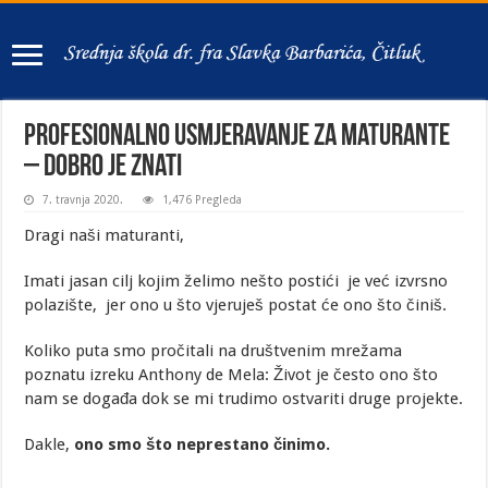
Profesionalno usmjeravanje za maturante
– dobro je znati
7. travnja 2020.
1,476 Pregleda
Dragi naši maturanti,
Imati jasan cilj kojim želimo nešto postići je već izvrsno
polazište, jer ono u što vjeruješ postat će ono što činiš.
Koliko puta smo pročitali na društvenim mrežama
poznatu izreku Anthony de Mela: Život je često ono što
nam se događa dok se mi trudimo ostvariti druge projekte.
Dakle,
ono smo što neprestano činimo.