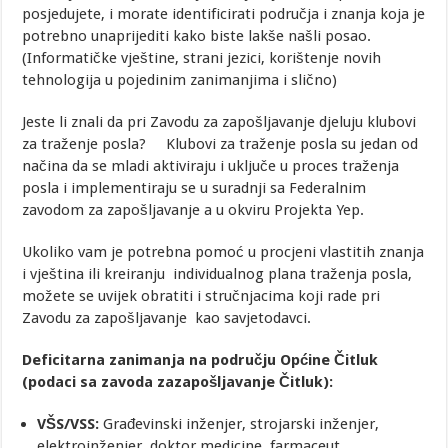
posjedujete, i morate identificirati područja i znanja koja je
potrebno unaprijediti kako biste lakše našli posao.
(Informatičke vještine, strani jezici, korištenje novih
tehnologija u pojedinim zanimanjima i slično)
Jeste li znali da pri Zavodu za zapošljavanje djeluju klubovi
za traženje posla?
Klubovi za traženje posla su jedan od
načina da se mladi aktiviraju i uključe u proces traženja
posla i implementiraju se u suradnji sa Federalnim
zavodom za zapošljavanje a u okviru Projekta Yep.
Ukoliko vam je potrebna pomoć u procjeni vlastitih znanja
i vještina ili kreiranju individualnog plana traženja posla,
možete se uvijek obratiti i stručnjacima koji rade pri
Zavodu za zapošljavanje kao savjetodavci.
Deficitarna zanimanja na području Općine Čitluk
(podaci sa zavoda zazapošljavanje Čitluk):
VŠS/VSS:
Građevinski inženjer, strojarski inženjer,
elektroinženjer, doktor medicine, farmaceut,