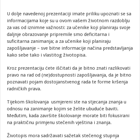
U dolje navedenoj prezentaciji imate priliku upoznati se sa
informacijama koje su u ovom vašem životnom razdoblju
za vas od iznimne važnosti: za učenike koji planiraju svoje
daljnje obrazovanje pripremile smo deficitarna i
suficitarna zanimanja; a za učenike koji planiraju
zapošljavanje – sve bitne informacije načina predstavljanja
kako sebe tako i vlastitog životopisa.
Kroz prezentaciju ćete iščitati da je bitno znati razlikovati
pravo na rad od (ne)dostupnosti zapošljavanja, da je bitno
poznavati pojam dostojanstvenog rada te forme kršenja
radničkih prava.
Tijekom školovanja usmjereni ste na stjecanja znanja u
odnosu na zanimanje kojim se želite ubuduće baviti.
Međutim, kada završite školovanje morate biti fokusirani
na praktičnu primjenu stečenih vještina i znanja.
Životopis mora sadržavati sažetak stečenog stupnja