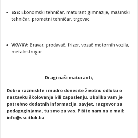
SSS:
Ekonomski tehničar, maturant gimnazije, mašinski
tehničar, prometni tehničar, trgovac.
VKV/KV:
Bravar, prodavač, frizer, vozač motornih vozila,
metalostrugar.
Dragi naši maturanti,
Dobro razmislite i mudro
dones
ite
životnu odluku o
nastavku školovanja
i/ili zaposlenju
. Ukoliko vam je
potrebno dodatnih informacija, savjet, razgovor sa
pedagoginjama, tu smo za vas. Pišite nam na e mail:
info@sscitluk.ba