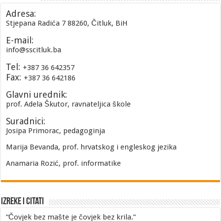
Adresa:
Stjepana Radića 7 88260, Čitluk, BiH
E-mail:
info@sscitluk.ba
Tel:
+387 36 642357
Fax:
+387 36 642186
Glavni urednik:
prof. Adela Škutor, ravnateljica škole
Suradnici:
Josipa Primorac, pedagoginja
Marija Bevanda, prof. hrvatskog i engleskog jezika
Anamaria Rozić, prof. informatike
Izreke i Citati
“Čovjek bez mašte je čovjek bez krila.”