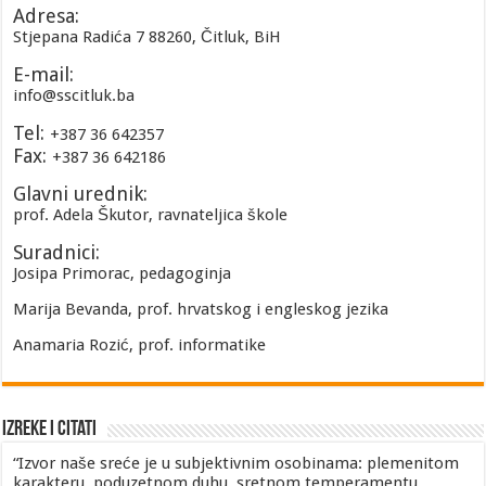
Adresa:
Stjepana Radića 7 88260, Čitluk, BiH
E-mail:
info@sscitluk.ba
Tel:
+387 36 642357
Fax:
+387 36 642186
Glavni urednik:
prof. Adela Škutor, ravnateljica škole
Suradnici:
Josipa Primorac, pedagoginja
Marija Bevanda, prof. hrvatskog i engleskog jezika
Anamaria Rozić, prof. informatike
Izreke i Citati
“Izvor naše sreće je u subjektivnim osobinama: plemenitom
karakteru, poduzetnom duhu, sretnom temperamentu,