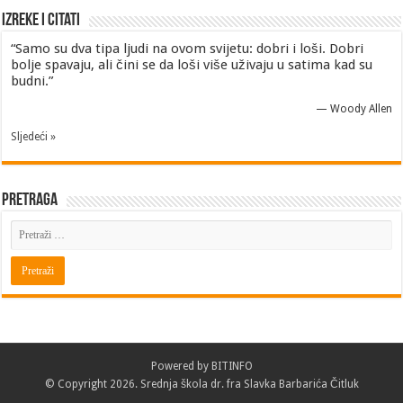
Izreke i Citati
“Samo su dva tipa ljudi na ovom svijetu: dobri i loši. Dobri
bolje spavaju, ali čini se da loši više uživaju u satima kad su
budni.”
—
Woody Allen
Sljedeći »
Pretraga
Powered by
BITINFO
© Copyright 2026. Srednja škola dr. fra Slavka Barbarića Čitluk