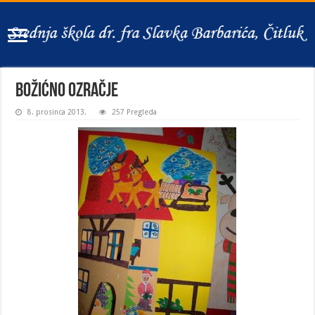
Božićno ozračje
8. prosinca 2013.
257 Pregleda