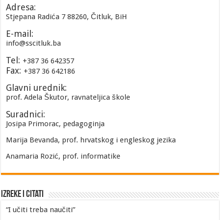
Adresa:
Stjepana Radića 7 88260, Čitluk, BiH
E-mail:
info@sscitluk.ba
Tel:
+387 36 642357
Fax:
+387 36 642186
Glavni urednik:
prof. Adela Škutor, ravnateljica škole
Suradnici:
Josipa Primorac, pedagoginja
Marija Bevanda, prof. hrvatskog i engleskog jezika
Anamaria Rozić, prof. informatike
Izreke i Citati
“I učiti treba naučiti”