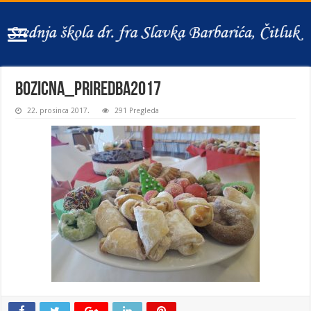
Bozicna_priredba2017
22. prosinca 2017.
291 Pregleda