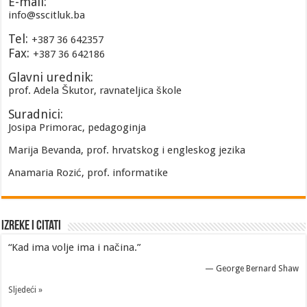
E-mail:
info@sscitluk.ba
Tel:
+387 36 642357
Fax:
+387 36 642186
Glavni urednik:
prof. Adela Škutor, ravnateljica škole
Suradnici:
Josipa Primorac, pedagoginja
Marija Bevanda, prof. hrvatskog i engleskog jezika
Anamaria Rozić, prof. informatike
Izreke i Citati
“Kad ima volje ima i načina.”
—
George Bernard Shaw
Sljedeći »