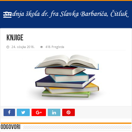
knjige
24. ožujka 2018.
418 Pregleda
Odgovori