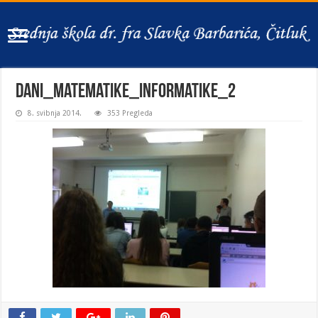
dani_matematike_informatike_2
8. svibnja 2014.
353 Pregleda