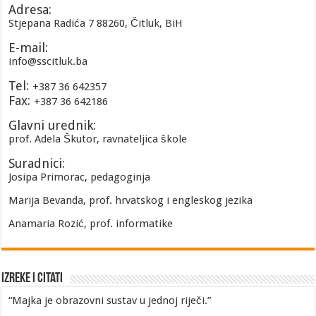
Adresa:
Stjepana Radića 7 88260, Čitluk, BiH
E-mail:
info@sscitluk.ba
Tel:
+387 36 642357
Fax:
+387 36 642186
Glavni urednik:
prof. Adela Škutor, ravnateljica škole
Suradnici:
Josipa Primorac, pedagoginja
Marija Bevanda, prof. hrvatskog i engleskog jezika
Anamaria Rozić, prof. informatike
Izreke i Citati
“Majka je obrazovni sustav u jednoj riječi.”