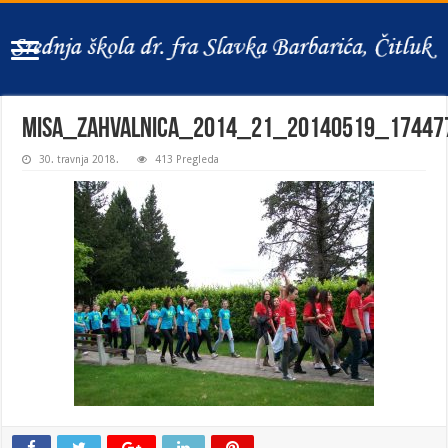
misa_zahvalnica_2014_21_20140519_17447
30. travnja 2018.
413 Pregleda