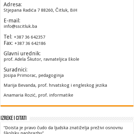
Adresa:
Stjepana Radića 7 88260, Čitluk, BiH
E-mail:
info@sscitluk.ba
Tel:
+387 36 642357
Fax:
+387 36 642186
Glavni urednik:
prof. Adela Škutor, ravnateljica škole
Suradnici:
Josipa Primorac, pedagoginja
Marija Bevanda, prof. hrvatskog i engleskog jezika
Anamaria Rozić, prof. informatike
Izreke i Citati
“Doista je pravo čudo da ljudska znatiželja preživi osnovnu
školsku naobrazbu”