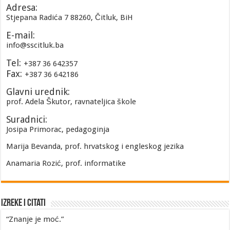
Adresa:
Stjepana Radića 7 88260, Čitluk, BiH
E-mail:
info@sscitluk.ba
Tel:
+387 36 642357
Fax:
+387 36 642186
Glavni urednik:
prof. Adela Škutor, ravnateljica škole
Suradnici:
Josipa Primorac, pedagoginja
Marija Bevanda, prof. hrvatskog i engleskog jezika
Anamaria Rozić, prof. informatike
Izreke i Citati
“Znanje je moć.”