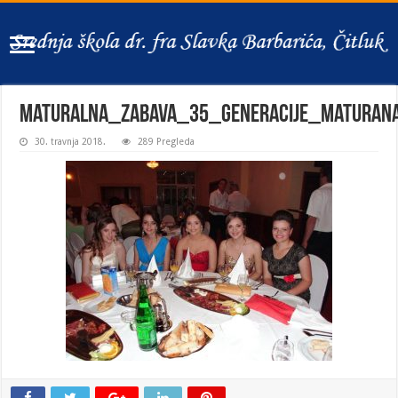
maturalna_zabava_35_generacije_maturan
30. travnja 2018.
289 Pregleda