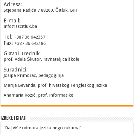
Adresa:
Stjepana Radića 7 88260, Čitluk, BiH
E-mail:
info@sscitluk.ba
Tel:
+387 36 642357
Fax:
+387 36 642186
Glavni urednik:
prof. Adela Škutor, ravnateljica škole
Suradnici:
Josipa Primorac, pedagoginja
Marija Bevanda, prof. hrvatskog i engleskog jezika
Anamaria Rozić, prof. informatike
Izreke i Citati
“Daj više odmora jeziku nego rukama”