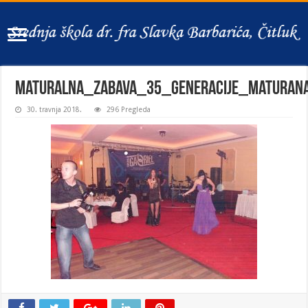
maturalna_zabava_35_generacije_maturan
30. travnja 2018.
296 Pregleda