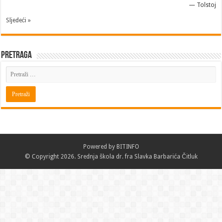
—
Tolstoj
Sljedeći »
Pretraga
Powered by
BITINFO
© Copyright 2026. Srednja škola dr. fra Slavka Barbarića Čitluk