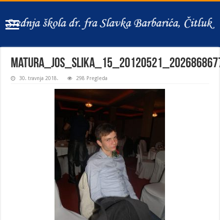
matura_jos_slika_15_20120521_202686867
30. travnja 2018.
298 Pregleda