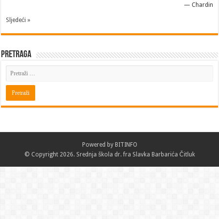
—
Chardin
Sljedeći »
Pretraga
Powered by
BITINFO
© Copyright 2026. Srednja škola dr. fra Slavka Barbarića Čitluk