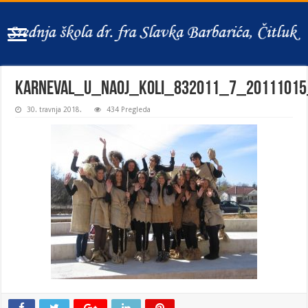
karneval_u_naoj_koli_832011_7_20111015
30. travnja 2018.
434 Pregleda