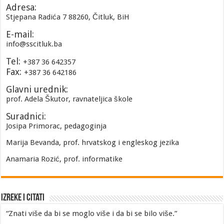
Adresa:
Stjepana Radića 7 88260, Čitluk, BiH
E-mail:
info@sscitluk.ba
Tel:
+387 36 642357
Fax:
+387 36 642186
Glavni urednik:
prof. Adela Škutor, ravnateljica škole
Suradnici:
Josipa Primorac, pedagoginja
Marija Bevanda, prof. hrvatskog i engleskog jezika
Anamaria Rozić, prof. informatike
Izreke i Citati
“Znati više da bi se moglo više i da bi se bilo više.”