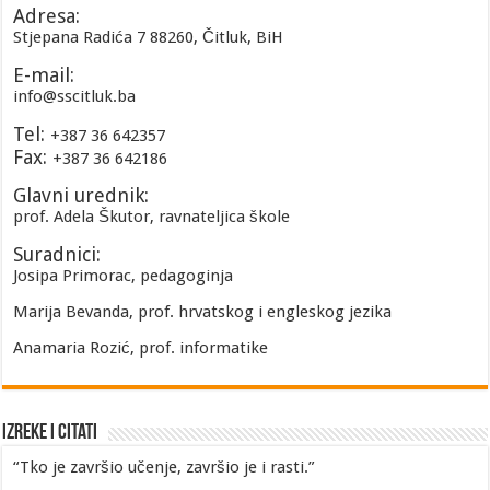
Adresa:
Stjepana Radića 7 88260, Čitluk, BiH
E-mail:
info@sscitluk.ba
Tel:
+387 36 642357
Fax:
+387 36 642186
Glavni urednik:
prof. Adela Škutor, ravnateljica škole
Suradnici:
Josipa Primorac, pedagoginja
Marija Bevanda, prof. hrvatskog i engleskog jezika
Anamaria Rozić, prof. informatike
Izreke i Citati
“Tko je završio učenje, završio je i rasti.”