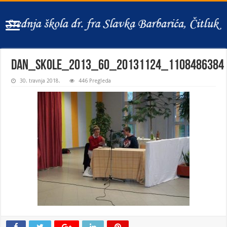
dan_skole_2013_60_20131124_1108486384
30. travnja 2018.
446 Pregleda