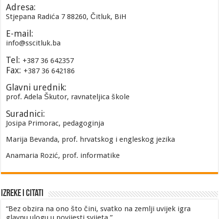
Adresa:
Stjepana Radića 7 88260, Čitluk, BiH
E-mail:
info@sscitluk.ba
Tel:
+387 36 642357
Fax:
+387 36 642186
Glavni urednik:
prof. Adela Škutor, ravnateljica škole
Suradnici:
Josipa Primorac, pedagoginja
Marija Bevanda, prof. hrvatskog i engleskog jezika
Anamaria Rozić, prof. informatike
Izreke i Citati
“Bez obzira na ono što čini, svatko na zemlji uvijek igra
glavnu ulogu u povijesti svijeta.”