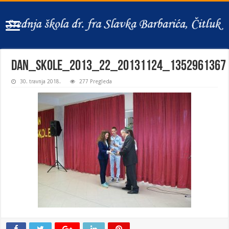
dan_skole_2013_22_20131124_1352961367
30. travnja 2018.
277 Pregleda