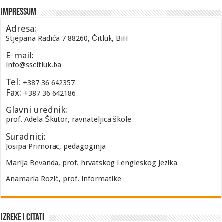
Impressum
Adresa:
Stjepana Radića 7 88260, Čitluk, BiH
E-mail:
info@sscitluk.ba
Tel:
+387 36 642357
Fax:
+387 36 642186
Glavni urednik:
prof. Adela Škutor, ravnateljica škole
Suradnici:
Josipa Primorac, pedagoginja
Marija Bevanda, prof. hrvatskog i engleskog jezika
Anamaria Rozić, prof. informatike
Izreke i Citati