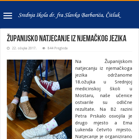
Županijsko natjecanje iz njemačkog jezika
22. ožujka 2017.
844 Pregleda
Na Županijskom
natjecanju iz njemačkoga
jezika održanome
18.ožujka u Srednjoj
medicinskoj školi u
Mostaru, naše učenice
ostvarile su odlične
rezultate.
Na B2 razini
Petra Prskalo osvojila je
drugo mjesto a Ema
Lukenda četvrto mjesto.
Natjecanje je organizirano