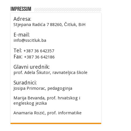
Impressum
Adresa:
Stjepana Radića 7 88260, Čitluk, BiH
E-mail:
info@sscitluk.ba
Tel:
+387 36 642357
Fax:
+387 36 642186
Glavni urednik:
prof. Adela Škutor, ravnateljica škole
Suradnici:
Josipa Primorac, pedagoginja
Marija Bevanda, prof. hrvatskog i
engleskog jezika
Anamaria Rozić, prof. informatike