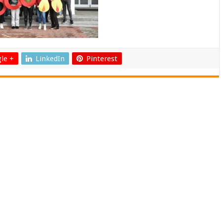
le +
LinkedIn
Pinterest