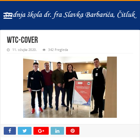
WTC-cover
11. ožujka 2020.
342 Pregleda