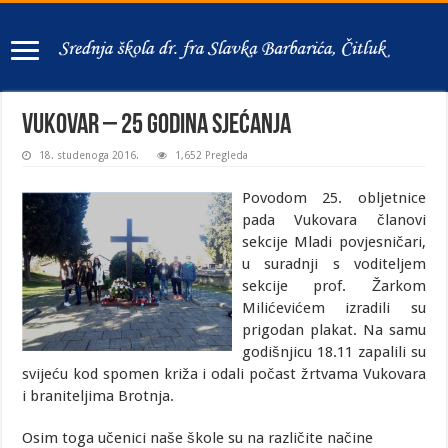
VUKOVAR – 25 godina sjećanja
18. studenoga 2016.
1,652 Pregleda
Povodom 25. obljetnice
pada Vukovara članovi
sekcije Mladi povjesničari,
u suradnji s voditeljem
sekcije prof. Žarkom
Milićevićem izradili su
prigodan plakat.
Na samu
godišnjicu 18.11 zapalili su
svijeću kod spomen križa i odali počast žrtvama Vukovara
i braniteljima Brotnja.
Osim toga učenici naše škole su na različite načine