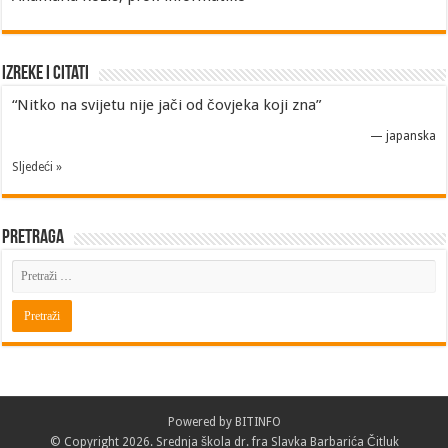
Izreke i Citati
“Nitko na svijetu nije jači od čovjeka koji zna”
—
japanska
Sljedeći »
Pretraga
Powered by
BITINFO
© Copyright 2026. Srednja škola dr. fra Slavka Barbarića Čitluk