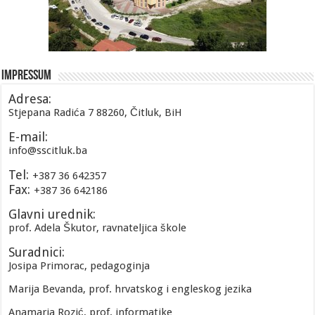
Impressum
Adresa:
Stjepana Radića 7 88260, Čitluk, BiH
E-mail:
info@sscitluk.ba
Tel:
+387 36 642357
Fax:
+387 36 642186
Glavni urednik:
prof. Adela Škutor, ravnateljica škole
Suradnici:
Josipa Primorac, pedagoginja
Marija Bevanda, prof. hrvatskog i engleskog jezika
Anamaria Rozić, prof. informatike