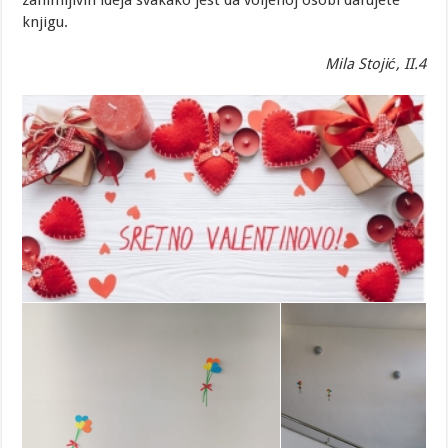
zanimljivih ideja svakako jest da voljenoj osobi darujete
knjigu.
Mila Stojić, II.4