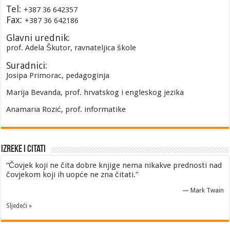
Tel:
+387 36 642357
Fax:
+387 36 642186
Glavni urednik:
prof. Adela Škutor, ravnateljica škole
Suradnici:
Josipa Primorac, pedagoginja
Marija Bevanda, prof. hrvatskog i engleskog jezika
Anamaria Rozić, prof. informatike
Izreke i Citati
“Čovjek koji ne čita dobre knjige nema nikakve prednosti nad
čovjekom koji ih uopće ne zna čitati.”
—
Mark Twain
Sljedeći »