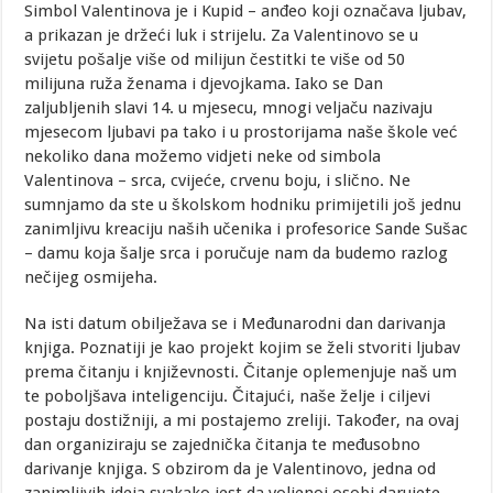
Simbol Valentinova je i Kupid – anđeo koji označava ljubav,
a prikazan je držeći luk i strijelu. Za Valentinovo se u
svijetu pošalje više od milijun čestitki te više od 50
milijuna ruža ženama i djevojkama. Iako se Dan
zaljubljenih slavi 14. u mjesecu, mnogi veljaču nazivaju
mjesecom ljubavi pa tako i u prostorijama naše škole već
nekoliko dana možemo vidjeti neke od simbola
Valentinova – srca, cvijeće, crvenu boju, i slično. Ne
sumnjamo da ste u školskom hodniku primijetili još jednu
zanimljivu kreaciju naših učenika i profesorice Sande Sušac
– damu koja šalje srca i poručuje nam da budemo razlog
nečijeg osmijeha.
Na isti datum obilježava se i Međunarodni dan darivanja
knjiga. Poznatiji je kao projekt kojim se želi stvoriti ljubav
prema čitanju i književnosti. Čitanje oplemenjuje naš um
te poboljšava inteligenciju. Čitajući, naše želje i ciljevi
postaju dostižniji, a mi postajemo zreliji. Također, na ovaj
dan organiziraju se zajednička čitanja te međusobno
darivanje knjiga. S obzirom da je Valentinovo, jedna od