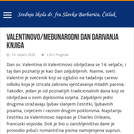
Valentinovo/Međunarodni dan darivanja
knjiga
14. veljače 2020.
2,412 Pregleda
Dan sv. Valentina ili Valentinovo obilježava se 14. veljače, i
taj dan poznatiji je kao Dan zaljubljenih. Naime, sveti
Valentin je svećenik koji se oglušio na tadašnju carevu
odluku koja je izricala zabranu vjenčavanja mladih parova.
Također, jedan je od poznatijih tradicionalnih dana koji se
obilježava u svim dijelovima svijeta. Zaljubljeni jedni
drugima izražavaju ljubav slanjem čestitki, ljubavnih
pisama, cvijećem i raznim drugim poklonima. Najstariju
čestitku za Valentinovo napisao je Charles Orleans,
francuski vojvoda. Dok je bio u zarobljeništvu dane je
provodio pišući romantična pisma namijenjena supruzi.