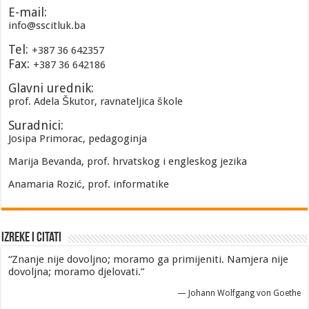
E-mail:
info@sscitluk.ba
Tel:
+387 36 642357
Fax:
+387 36 642186
Glavni urednik:
prof. Adela Škutor, ravnateljica škole
Suradnici:
Josipa Primorac, pedagoginja
Marija Bevanda, prof. hrvatskog i engleskog jezika
Anamaria Rozić, prof. informatike
Izreke i Citati
“Znanje nije dovoljno; moramo ga primijeniti. Namjera nije
dovoljna; moramo djelovati.”
—
Johann Wolfgang von Goethe