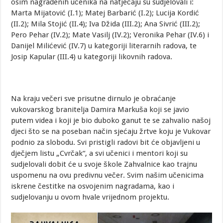
osim nagrađenih učenika na natječaju su sudjelovali i:
Marta Mijatović (I.1); Matej Barbarić (I.2); Lucija Kordić
(II.2); Mila Stojić (II.4); Iva Džida (III.2); Ana Sivrić (III.2);
Pero Pehar (IV.2); Mate Vasilj (IV.2); Veronika Pehar (IV.6) i
Danijel Milićević (IV.7) u kategoriji literarnih radova, te
Josip Kapular (III.4) u kategoriji likovnih radova.
Na kraju večeri sve prisutne dirnulo je obraćanje
vukovarskog branitelja Damira Markuša koji se javio
putem videa i koji je bio duboko ganut te se zahvalio našoj
djeci što se na poseban način sjećaju žrtve koju je Vukovar
podnio za slobodu. Svi pristigli radovi bit će objavljeni u
dječjem listu „Cvrčak“, a svi učenici i mentori koji su
sudjelovali dobit će u svoje škole Zahvalnice kao trajnu
uspomenu na ovu predivnu večer. Svim našim učenicima
iskrene čestitke na osvojenim nagradama, kao i
sudjelovanju u ovom hvale vrijednom projektu.