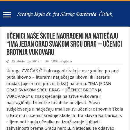
Učenici naše škole nagrađeni na natječaju
“IMA JEDAN GRAD SVAKOM SRCU DRAG – UČENICI
BROTNJA VUKOVARU
20. studenoga 2019.
1,892 Pregleda
Udruga CVRČAK Čitluk organizirala je ove godine po prvi
puta likovno – literarni natječaj za likovni ili literarni
uradak (pjesmu ili prozni tekst) na temu: “IMA JEDAN
GRAD SVAKOM SRCU DRAG – UČENICI BROTNJA
VUKOVARU“ u znak sjećanja na žrtve Vukovara i
najtragičnije trenutke hrvatske povijesti. Pravo
sudjelovanja u natječaju imali su svi učenici osnovnih škola
u Brotnju i učenici Srednje škole dr. fra Slavka Barbarića, s
ciljem poticanja učenika na izražavanje ljubavi i
zahvalnosti prema Gradu heroju. Natječaju se odazvao