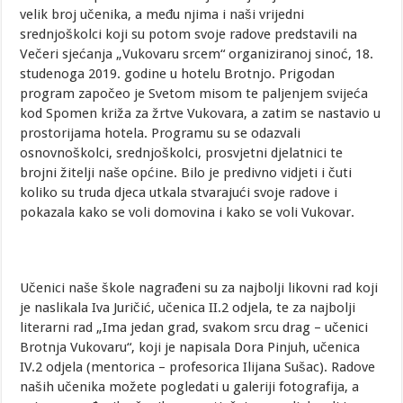
velik broj učenika, a među njima i naši vrijedni
srednjoškolci koji su potom svoje radove predstavili na
Večeri sjećanja „Vukovaru srcem“ organiziranoj sinoć, 18.
studenoga 2019. godine u hotelu Brotnjo. Prigodan
program započeo je Svetom misom te paljenjem svijeća
kod Spomen križa za žrtve Vukovara, a zatim se nastavio u
prostorijama hotela. Programu su se odazvali
osnovnoškolci, srednjoškolci, prosvjetni djelatnici te
brojni žitelji naše općine. Bilo je predivno vidjeti i čuti
koliko su truda djeca utkala stvarajući svoje radove i
pokazala kako se voli domovina i kako se voli Vukovar.
Učenici naše škole nagrađeni su za najbolji likovni rad koji
je naslikala Iva Juričić, učenica II.2 odjela, te za najbolji
literarni rad „Ima jedan grad, svakom srcu drag – učenici
Brotnja Vukovaru“, koji je napisala Dora Pinjuh, učenica
IV.2 odjela (mentorica – profesorica Ilijana Sušac). Radove
naših učenika možete pogledati u galeriji fotografija, a