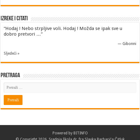
Izreke i Citati
“Hodaj ! Nebo strpljive voli. Hodaj ! Možda se ipak sve u
dobro pretvori …”
—
Gibonni
Sljedeći »
Pretraga
Powered by
BITINFO
© Copyright 2026. Srednja škola dr. fra Slavka Barbarića Čitluk