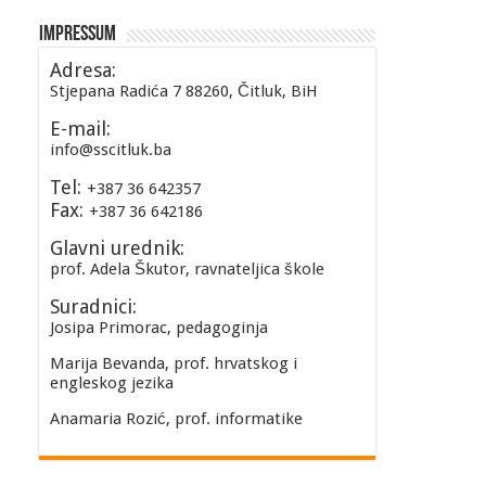
Impressum
Adresa:
Stjepana Radića 7 88260, Čitluk, BiH
E-mail:
info@sscitluk.ba
Tel:
+387 36 642357
Fax:
+387 36 642186
Glavni urednik:
prof. Adela Škutor, ravnateljica škole
Suradnici:
Josipa Primorac, pedagoginja
Marija Bevanda, prof. hrvatskog i
engleskog jezika
Anamaria Rozić, prof. informatike