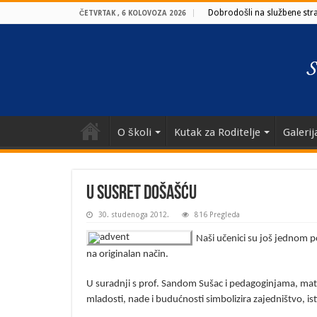
Dobrodošli na službene stran
ČETVRTAK , 6 KOLOVOZA 2026
O školi
Kutak za Roditelje
Galerij
U susret došašću
30. studenoga 2012.
816 Pregleda
Naši učenici su još jednom p
na originalan način.
U suradnji s prof. Sandom Sušac i pedagoginjama, matur
mladosti, nade i budućnosti simbolizira zajedništvo, is