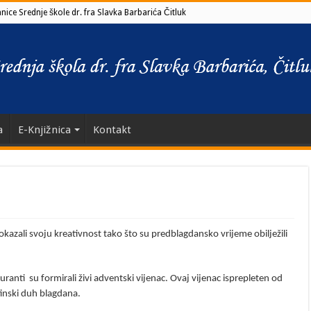
ice Srednje škole dr. fra Slavka Barbarića Čitluk
a
E-Knjižnica
Kontakt
okazali svoju kreativnost tako što su predblagdansko vrijeme obilježili
anti su formirali živi adventski vijenac. Ovaj vijenac isprepleten od
tinski duh blagdana.