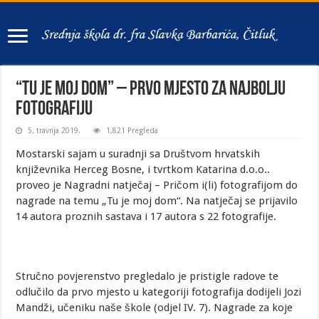
“Tu je moj dom” – prvo mjesto za najbolju
fotografiju
5. travnja 2019.
1,821 Pregleda
Mostarski sajam u suradnji sa Društvom hrvatskih
književnika Herceg Bosne, i tvrtkom Katarina d.o.o..
proveo je Nagradni natječaj – Pričom i(li) fotografijom do
nagrade na temu „Tu je moj dom“. Na natječaj se prijavilo
14 autora proznih sastava i 17 autora s 22 fotografije.
Stručno povjerenstvo pregledalo je pristigle radove te
odlučilo da prvo mjesto u kategoriji fotografija dodijeli Jozi
Mandži, učeniku naše škole (odjel IV. 7). Nagrade za koje