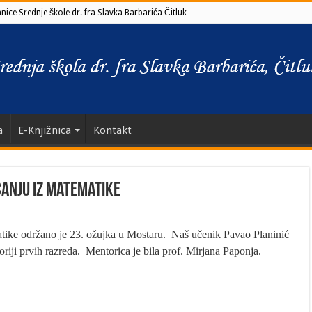
ice Srednje škole dr. fra Slavka Barbarića Čitluk
a
E-Knjižnica
Kontakt
canju iz matematike
atike održano je 23. ožujka u Mostaru. Naš učenik Pavao Planinić
goriji prvih razreda. Mentorica je bila prof. Mirjana Paponja.