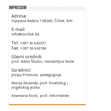
Impressum
Adresa:
Stjepana Radića 7 88260, Čitluk, BiH
E-mail:
info@sscitluk.ba
Tel:
+387 36 642357
Fax:
+387 36 642186
Glavni urednik:
prof. Adela Škutor, ravnateljica škole
Suradnici:
Josipa Primorac, pedagoginja
Marija Bevanda, prof. hrvatskog i
engleskog jezika
Anamaria Rozić, prof. informatike