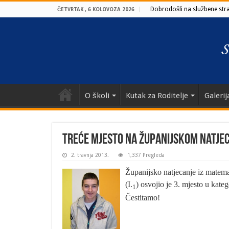
Dobrodošli na službene stran
ČETVRTAK , 6 KOLOVOZA 2026
O školi
Kutak za Roditelje
Galerij
Treće mjesto na županijskom natje
2. travnja 2013.
1,337 Pregleda
Županijsko natjecanje iz matem
(I.
) osvojio je 3. mjesto u kate
1
Čestitamo!