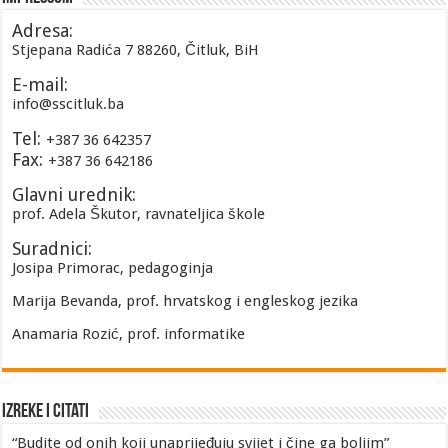
Adresa:
Stjepana Radića 7 88260, Čitluk, BiH
E-mail:
info@sscitluk.ba
Tel:
+387 36 642357
Fax:
+387 36 642186
Glavni urednik:
prof. Adela Škutor, ravnateljica škole
Suradnici:
Josipa Primorac, pedagoginja
Marija Bevanda, prof. hrvatskog i engleskog jezika
Anamaria Rozić, prof. informatike
Izreke i Citati
“Budite od onih koji unaprijeđuju svijet i čine ga boljim”