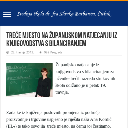
Treće mjesto na županijskom natjecanju iz
knjigovodstva s bilanciranjem
22. travnja 2013.
989 Pregleda
Županijsko natjecanje iz
knjigovodstva s bilanciranjem za
učenike trećih razreda strukovnih
škola održano je u petak 19.
travnja.
Zadatke iz knjiženja poslovnih promjena iz područja
proizvodnje i trgovine uspješno je riješila naša Ana Kordić
(III.
) te tako osvojila treće mjesto, na čemu joj čestitamo.
7