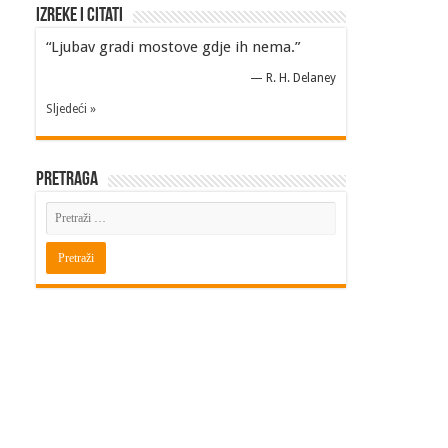
Izreke i Citati
“Ljubav gradi mostove gdje ih nema.”
—
R. H. Delaney
Sljedeći »
Pretraga