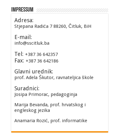
Impressum
Adresa:
Stjepana Radića 7 88260, Čitluk, BiH
E-mail:
info@sscitluk.ba
Tel:
+387 36 642357
Fax:
+387 36 642186
Glavni urednik:
prof. Adela Škutor, ravnateljica škole
Suradnici:
Josipa Primorac, pedagoginja
Marija Bevanda, prof. hrvatskog i
engleskog jezika
Anamaria Rozić, prof. informatike