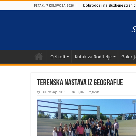
Dobrodošli na službene stranice
PETAK , 7 KOLOVOZA 2026
O školi
Kutak za Roditelje
Galerij
Terenska nastava iz Geografije
30. travnja 2018.
2,069 Pregleda