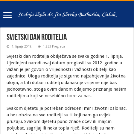
SVJETSKI DAN RODITELJA
1. lipnja 2019.
1,853 Pregleda
Svjetski dan roditelja obilježava se svake godine 1. lipnja.
Ujedinjeni narodi ovaj datum proglasili su 2012. godine a
važan je jer govori o vrijednosti i važnosti obitelji kao
zajednice. Uloga roditelja je sigurno najzahtjevnija životna
uloga, a biti dobar roditelj u današnje vrijeme nije baš
jednostavno, stoga ovim danom odajemo priznanje našim
roditeljima koji se nesebično bore za nas.
Svakom djetetu je potreban određeni mir i životni oslonac,
a bez obzira na sve roditelji su ti koji nam ga uvijek
pružaju. Svakom djetetu puno znače očev ili majčin
poljubac, zagrljaj ili neka topla riječ. Roditelji su nam