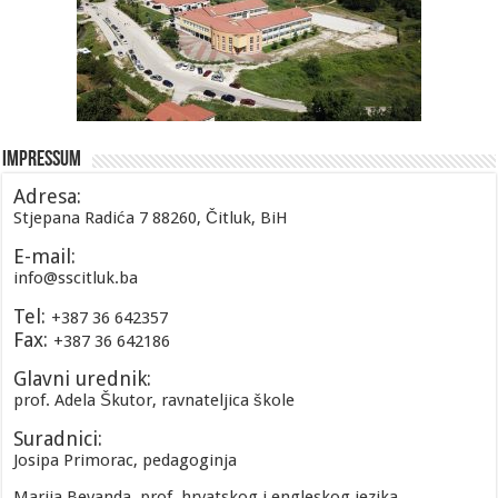
Impressum
Adresa:
Stjepana Radića 7 88260, Čitluk, BiH
E-mail:
info@sscitluk.ba
Tel:
+387 36 642357
Fax:
+387 36 642186
Glavni urednik:
prof. Adela Škutor, ravnateljica škole
Suradnici:
Josipa Primorac, pedagoginja
Marija Bevanda, prof. hrvatskog i engleskog jezika