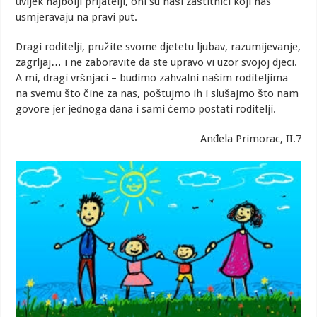
uvijek najbolji prijatelji, oni su naši zaštitnici koji nas
usmjeravaju na pravi put.
Dragi roditelji, pružite svome djetetu ljubav, razumijevanje,
zagrljaj… i ne zaboravite da ste upravo vi uzor svojoj djeci.
A mi, dragi vršnjaci – budimo zahvalni našim roditeljima
na svemu što čine za nas, poštujmo ih i slušajmo što nam
govore jer jednoga dana i sami ćemo postati roditelji.
Anđela Primorac, II.7