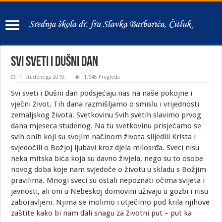
SVI SVETI I DUŠNI DAN
1. studenoga 2019.
1,648 Pregleda
Svi sveti i Dušni dan podsjećaju nas na naše pokojne i
vječni život. Tih dana razmišljamo o smislu i vrijednosti
zemaljskog života. Svetkovinu Svih svetih slavimo prvog
dana mjeseca studenog. Na tu svetkovinu prisjećamo se
svih onih koji su svojim načinom života slijedili Krista i
svjedočili o Božjoj ljubavi kroz djela milosrđa. Sveci nisu
neka mitska bića koja su davno živjela, nego su to osobe
novog doba koje nam svjedoče o životu u skladu s Božjim
pravilima. Mnogi sveci su ostali nepoznati očima svijeta i
javnosti, ali oni u Nebeskoj domovini uživaju u gozbi i nisu
zaboravljeni. Njima se molimo i utječimo pod krila njihove
zaštite kako bi nam dali snagu za životni put – put ka