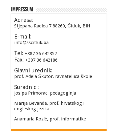
Impressum
Adresa:
Stjepana Radića 7 88260, Čitluk, BiH
E-mail:
info@sscitluk.ba
Tel:
+387 36 642357
Fax:
+387 36 642186
Glavni urednik:
prof. Adela Škutor, ravnateljica škole
Suradnici:
Josipa Primorac, pedagoginja
Marija Bevanda, prof. hrvatskog i
engleskog jezika
Anamaria Rozić, prof. informatike