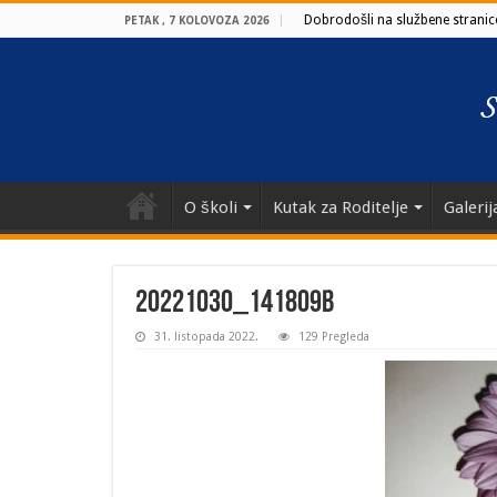
Dobrodošli na službene stranice
PETAK , 7 KOLOVOZA 2026
O školi
Kutak za Roditelje
Galerij
20221030_141809b
31. listopada 2022.
129 Pregleda