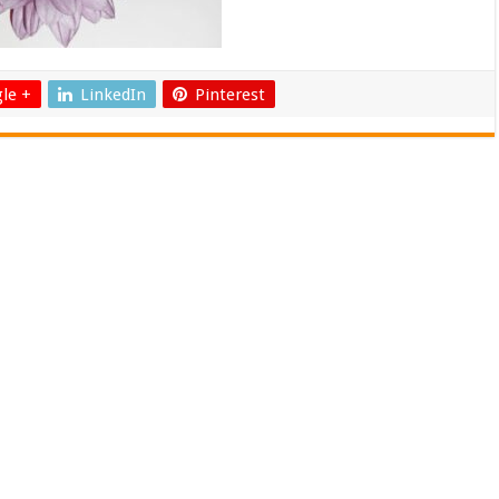
le +
LinkedIn
Pinterest