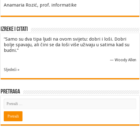
Anamaria Rozić, prof. informatike
Izreke i Citati
“Samo su dva tipa ljudi na ovom svijetu: dobri i loši. Dobri
bolje spavaju, ali čini se da loši više uživaju u satima kad su
budni.”
—
Woody Allen
Sljedeći »
Pretraga