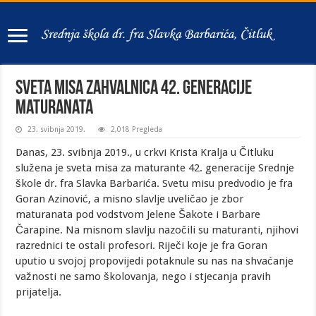
Sveta misa zahvalnica 42. generacije
maturanata
23. svibnja 2019.
2,018 Pregleda
Danas, 23. svibnja 2019., u crkvi Krista Kralja u Čitluku
služena je sveta misa za maturante 42. generacije Srednje
škole dr. fra Slavka Barbarića. Svetu misu predvodio je fra
Goran Azinović, a misno slavlje uveličao je zbor
maturanata pod vodstvom Jelene Šakote i Barbare
Čarapine. Na misnom slavlju nazočili su maturanti, njihovi
razrednici te ostali profesori. Riječi koje je fra Goran
uputio u svojoj propovijedi potaknule su nas na shvaćanje
važnosti ne samo školovanja, nego i stjecanja pravih
prijatelja.