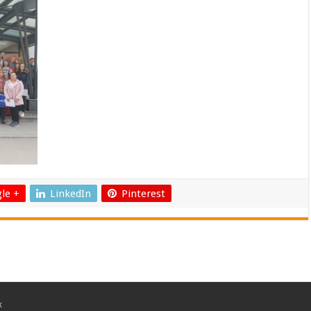
le +
LinkedIn
Pinterest
k