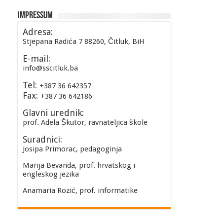
Impressum
Adresa:
Stjepana Radića 7 88260, Čitluk, BiH
E-mail:
info@sscitluk.ba
Tel:
+387 36 642357
Fax:
+387 36 642186
Glavni urednik:
prof. Adela Škutor, ravnateljica škole
Suradnici:
Josipa Primorac, pedagoginja
Marija Bevanda, prof. hrvatskog i
engleskog jezika
Anamaria Rozić, prof. informatike