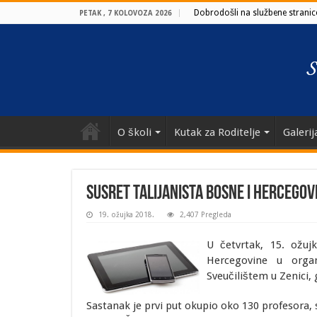
Dobrodošli na službene stranice
PETAK , 7 KOLOVOZA 2026
O školi
Kutak za Roditelje
Galerij
SUSRET TALIJANISTA BOSNE I HERCEGOV
19. ožujka 2018.
2,407 Pregleda
U četvrtak, 15. ožuj
Hercegovine u organ
Sveučilištem u Zenici, 
Sastanak je prvi put okupio oko 130 profesora, s