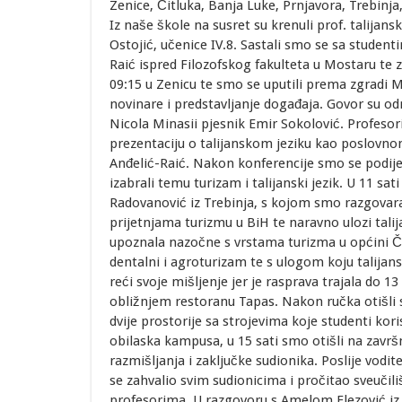
Zenice, Čitluka, Banja Luke, Prnjavora, Trebinja,
Iz naše škole na susret su krenuli prof. talija
Ostojić, učenice IV.8. Sastali smo se sa studen
Raić ispred Filozofskog fakulteta u Mostaru te 
09:15 u Zenicu te smo se uputili prema zgradi M
novinare i predstavljanje događaja. Govor su održ
Nicola Minasii pjesnik Emir Sokolović. Profesori
prezentaciju o talijanskom jeziku kao poslovnom 
Anđelić-Raić. Nakon konferencije smo se podijel
izabrali temu turizam i talijanski jezik. U 11 sa
Radovanović iz Trebinja, s kojom smo razgovar
prijetnjama turizmu u BiH te naravno ulozi tali
upoznala nazočne s vrstama turizma u općini Čit
dentalni i agroturizam te s ulogom koju talijans
reći svoje mišljenje jer je rasprava trajala do 1
obližnjem restoranu Tapas. Nakon ručka otišli 
dvije prostorije sa strojevima koje studenti kor
obilaska kampusa, u 15 sati smo otišli na završ
razmišljanja i zaključke sudionika. Poslije vodi
se zahvalio svim sudionicima i pročitao sveučili
profesorima. U razgovoru s Amelom Elezović iz u