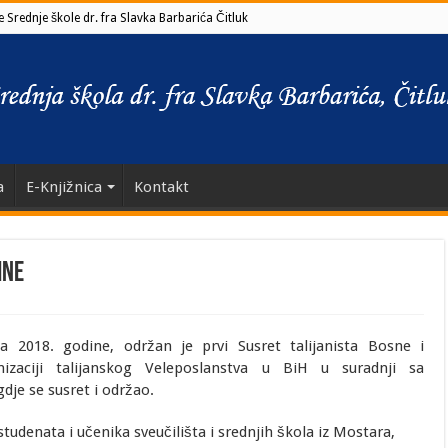
 Srednje škole dr. fra Slavka Barbarića Čitluk
a
E-Knjižnica
Kontakt
INE
ka 2018. godine, održan je prvi Susret talijanista Bosne i
izaciji talijanskog Veleposlanstva u BiH u suradnji sa
gdje se susret i održao.
tudenata i učenika sveučilišta i srednjih škola iz Mostara,