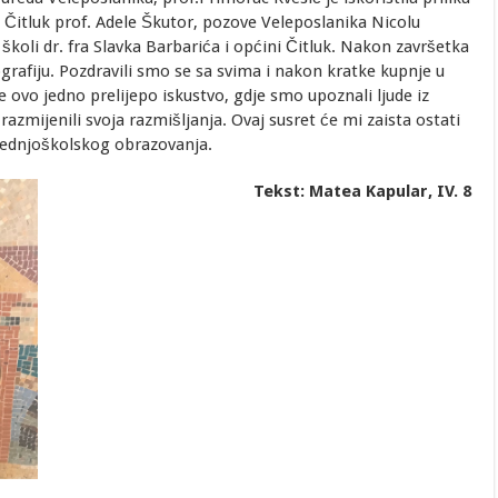
e Čitluk prof. Adele Škutor, pozove Veleposlanika Nicolu
 školi dr. fra Slavka Barbarića i općini Čitluk. Nakon završetka
tografiju. Pozdravili smo se sa svima i nakon kratke kupnje u
je ovo jedno prelijepo iskustvo, gdje smo upoznali ljude iz
 razmijenili svoja razmišljanja. Ovaj susret će mi zaista ostati
srednjoškolskog obrazovanja.
Tekst: Matea Kapular, IV. 8