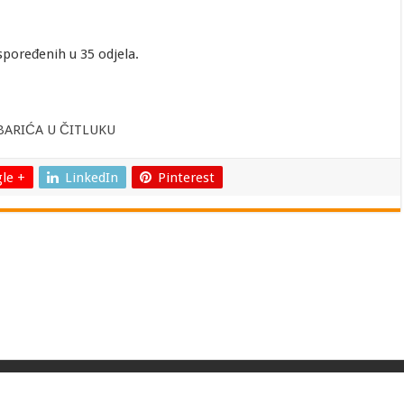
spoređenih u 35 odjela.
RBARIĆA U ČITLUKU
le +
LinkedIn
Pinterest
k