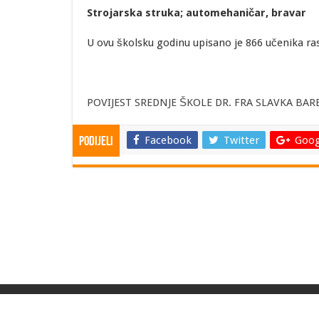
Strojarska struka; automehaničar, bravar
U ovu školsku godinu upisano je 866 učenika ra
POVIJEST SREDNJE ŠKOLE DR. FRA SLAVKA BA
Facebook
Twitter
Goog
Podijeli
© Copyright 2026. Srednja škola dr. fra Slavka Barbarića Čitlu