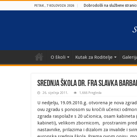
Dobrodošli na službene stranice
PETAK , 7 KOLOVOZA 2026
O školi
Kutak za Roditelje
Galerij
Srednja škola dr. fra Slavka Barba
26. siječnja 2011.
1,666 Pregleda
U nedjelju, 19.09.2010.g. otvorena je nova zgrad
ovu zgradu s ponosom su kročili učenici odmorn
zgrada raspolaže s 20 učionica, osam kabineta
kabineti), velikom zbornicom, prostranim predv
nastavnike, prilazima i dizalom za invalide i s
europska srednja škola. Prema ovom opisu, mož