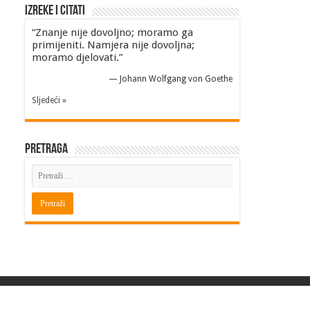
Izreke i Citati
“Znanje nije dovoljno; moramo ga
primijeniti. Namjera nije dovoljna;
moramo djelovati.”
—
Johann Wolfgang von Goethe
Sljedeći »
Pretraga
Powered by
BITINFO