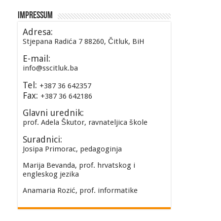
Impressum
Adresa:
Stjepana Radića 7 88260, Čitluk, BiH
E-mail:
info@sscitluk.ba
Tel:
+387 36 642357
Fax:
+387 36 642186
Glavni urednik:
prof. Adela Škutor, ravnateljica škole
Suradnici:
Josipa Primorac, pedagoginja
Marija Bevanda, prof. hrvatskog i
engleskog jezika
Anamaria Rozić, prof. informatike