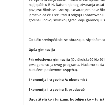
najljepših u BiH. Datum njenog otvaranja ostat 
povijesti školstva Brotnja. Otvaranjem nove ško
jamstvo da će i rezultati u odgoju i obrazovanju
godina u novoj školskoj zgradi daje garanciju u
Čitlučki srednjoškolci se obrazuju u sljedećim 
Opća gimnazija
Prirodoslovna gimnazija
(Od školske2010./2011
prva generacija ovog programa. Nadamo se da ć
budućem poslovnom uspjehu).
Ekonomija i trgovina A; ekonomist
Ekonomija i trgovina B; prodavač
Ugostiteljsko i turizam: hotelijersko – turist