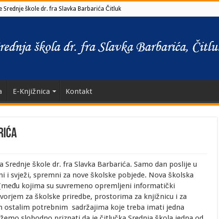
 Srednje škole dr. fra Slavka Barbarića Čitluk
a
E-Knjižnica
Kontakt
rića
a Srednje škole dr. fra Slavka Barbarića. Samo dan poslije u
i i svježi, spremni za nove školske pobjede. Nova školska
 (među kojima su suvremeno opremljeni informatički
orjem za školske priredbe, prostorima za knjižnicu i za
vim ostalim potrebnim sadržajima koje treba imati jedna
emo slobodno priznati da je čitlučka Srednja škola jedna od