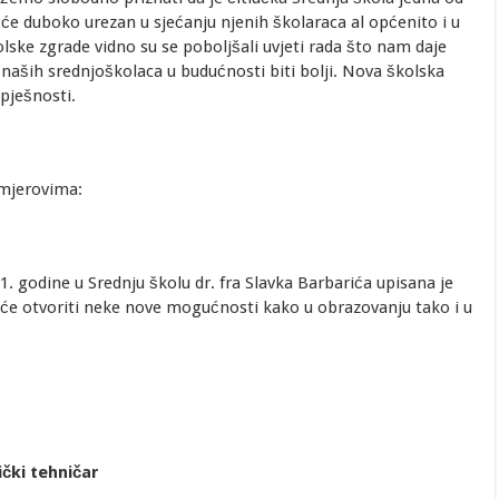
će duboko urezan u sjećanju njenih školaraca al općenito i u
lske zgrade vidno su se poboljšali uvjeti rada što nam daje
 naših srednjoškolaca u budućnosti biti bolji. Nova školska
spješnosti.
smjerovima:
. godine u Srednju školu dr. fra Slavka Barbarića upisana je
e otvoriti neke nove mogućnosti kako u obrazovanju tako i u
ički tehničar