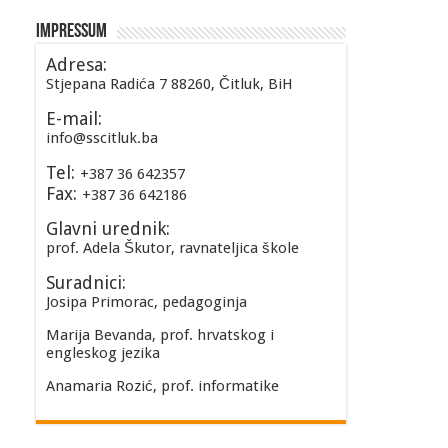
Impressum
Adresa:
Stjepana Radića 7 88260, Čitluk, BiH
E-mail:
info@sscitluk.ba
Tel:
+387 36 642357
Fax:
+387 36 642186
Glavni urednik:
prof. Adela Škutor, ravnateljica škole
Suradnici:
Josipa Primorac, pedagoginja
Marija Bevanda, prof. hrvatskog i
engleskog jezika
Anamaria Rozić, prof. informatike