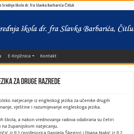
 Srednje škole dr. fra Slavka Barbarića Čitluk
a
E-Knjižnica
Kontakt
ezika za druge razrede
kolsko natjecanje iz engleskog jezika za učenike drugih
znanje, vještine i razumijevanje engleskoga jezika.
nih škola, a nakon vrednovanja radova odabrana su četiri
lu na županijskom natjecanju.
ić iz ll.1 (profesorica Danijela Škegro) i Ilijana Nakić iz ll.2