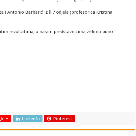
a i Antonio Barbarić iz ll.7 odjela (profesorica Kristina
utim rezultatima, a našim predstavnicima želimo puno
le +
LinkedIn
Pinterest