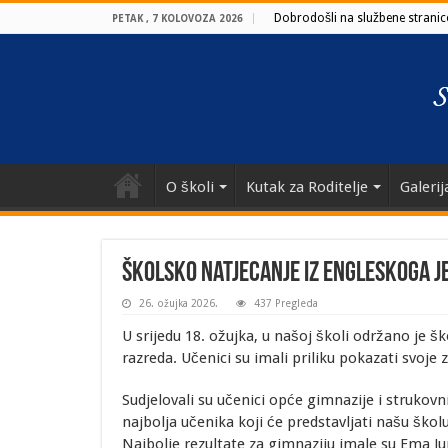
Dobrodošli na službene stranice
PETAK , 7 KOLOVOZA 2026
O školi
Kutak za Roditelje
Galerij
Školsko natjecanje iz engleskoga j
26. ožujka 2026.
437 Pregleda
U srijedu 18. ožujka, u našoj školi održano je š
razreda. Učenici su imali priliku pokazati svoje 
Sudjelovali su učenici opće gimnazije i strukov
najbolja učenika koji će predstavljati našu ško
Najbolje rezultate za gimnaziju imale su Ema Jurič