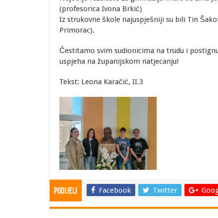
(profesorica Ivona Brkić)
Iz strukovne škole najuspješniji su bili Tin Šakot
Primorac).
Čestitamo svim sudionicima na trudu i postign
uspjeha na županijskom natjecanju!
Tekst: Leona Karačić, II.3
Facebook
Twitter
Goog
Podijeli