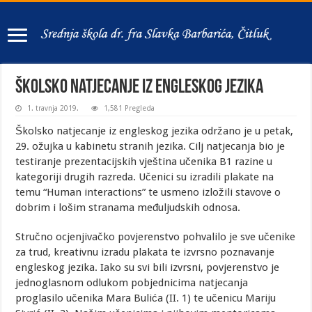
Školsko natjecanje iz engleskog jezika
1. travnja 2019.
1,581 Pregleda
Školsko natjecanje iz engleskog jezika održano je u petak,
29. ožujka u kabinetu stranih jezika. Cilj natjecanja bio je
testiranje prezentacijskih vještina učenika B1 razine u
kategoriji drugih razreda. Učenici su izradili plakate na
temu “Human interactions” te usmeno izložili stavove o
dobrim i lošim stranama međuljudskih odnosa.
Stručno ocjenjivačko povjerenstvo pohvalilo je sve učenike
za trud, kreativnu izradu plakata te izvrsno poznavanje
engleskog jezika. Iako su svi bili izvrsni, povjerenstvo je
jednoglasnom odlukom pobjednicima natjecanja
proglasilo učenika Mara Bulića (II. 1) te učenicu Mariju