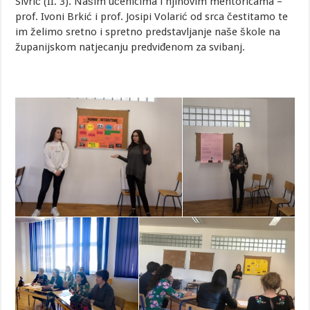
Sivrić (II. 3). Našim učenicima i njihovim mentoricama –
prof. Ivoni Brkić i prof. Josipi Volarić od srca čestitamo te
im želimo sretno i spretno predstavljanje naše škole na
županijskom natjecanju predviđenom za svibanj.