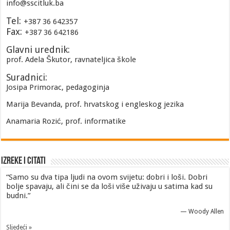
info@sscitluk.ba
Tel:
+387 36 642357
Fax:
+387 36 642186
Glavni urednik:
prof. Adela Škutor, ravnateljica škole
Suradnici:
Josipa Primorac, pedagoginja
Marija Bevanda, prof. hrvatskog i engleskog jezika
Anamaria Rozić, prof. informatike
Izreke i Citati
“Samo su dva tipa ljudi na ovom svijetu: dobri i loši. Dobri
bolje spavaju, ali čini se da loši više uživaju u satima kad su
budni.”
—
Woody Allen
Sljedeći »