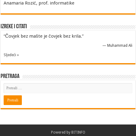
Anamaria Rozić, prof. informatike
Izreke i Citati
“Čovjek bez mašte je čovjek bez krila.”
—
Muhammad Ali
Sljedeći »
Pretraga
Powered by
BITINFO