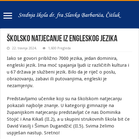
Školsko natjecanje iz Engleskog jezika
22. travnja 2024.
1,600 Pregleda
Iako se govori približno 7000 jezika, jedan dominira,
engleski jezik. Ima moć spajanja ljudi iz različitih kultura i
u 67 država je službeni jezik. Bilo da je riječ o poslu,
obrazovanju, zabavi ili putovanjima, engleski je
nezamjenjiv.
Predstavljamo učenike koji su na školskom natjecanju
pokazali najbolje znanje. U kategoriji gimnazije na
županijskom natjecanju predstavljat će nas Dominika
Stojić i Ana Kikaš (II.2), a u skupini strukovnih škola bit će
David Vasilj i Šimun Dugandžić (II.5). Svima želimo
uspješan nastup. Sretno!