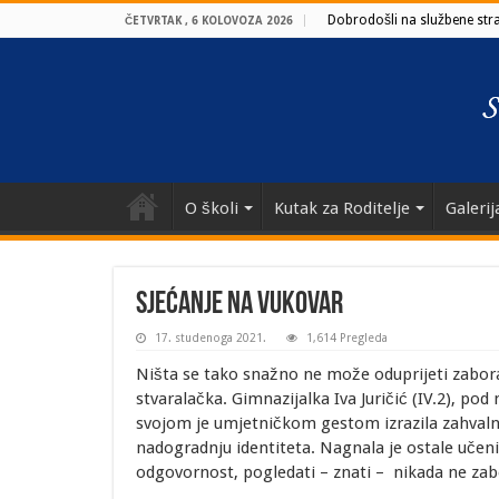
Dobrodošli na službene stran
ČETVRTAK , 6 KOLOVOZA 2026
O školi
Kutak za Roditelje
Galerij
Sjećanje na Vukovar
17. studenoga 2021.
1,614 Pregleda
Ništa se tako snažno ne može oduprijeti zabora
stvaralačka. Gimnazijalka Iva Juričić (IV.2), po
svojom je umjetničkom gestom izrazila zahval
nadogradnju identiteta. Nagnala je ostale učenik
odgovornost, pogledati – znati – nikada ne zabo