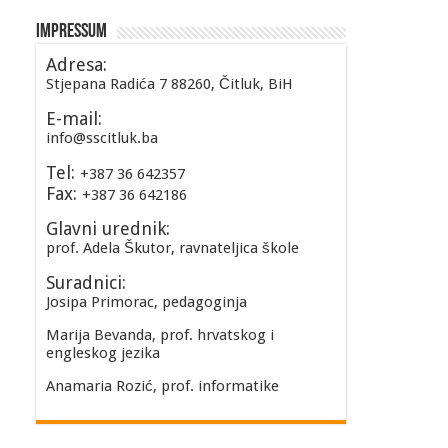
Impressum
Adresa:
Stjepana Radića 7 88260, Čitluk, BiH
E-mail:
info@sscitluk.ba
Tel:
+387 36 642357
Fax:
+387 36 642186
Glavni urednik:
prof. Adela Škutor, ravnateljica škole
Suradnici:
Josipa Primorac, pedagoginja
Marija Bevanda, prof. hrvatskog i
engleskog jezika
Anamaria Rozić, prof. informatike