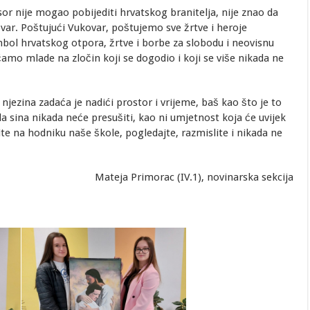
r nije mogao pobijediti hrvatskog branitelja, nije znao da
var. Poštujući Vukovar, poštujemo sve žrtve i heroje
mbol hrvatskog otpora, žrtve i borbe za slobodu i neovisnu
amo mlade na zločin koji se dogodio i koji se više nikada ne
njezina zadaća je nadići prostor i vrijeme, baš kao što je to
la sina nikada neće presušiti, kao ni umjetnost koja će uvijek
te na hodniku naše škole, pogledajte, razmislite i nikada ne
Mateja Primorac (IV.1), novinarska sekcija