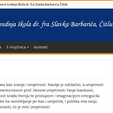
ice Srednje škole dr. fra Slavka Barbarića Čitluk
a
E-Knjižnica
Kontakt
vu kao znanje i umjetnost. Nasilje je rušilačko, a umjetnost
d mentorstvom prof. likovne umjetnosti Tanje Ivanković,
nost Gradu Heroju te pristupom i imaginacijom omogućila
e na razmišljanje jer kao i umjetnik, i publika ima svoju
raviti, to je moć umjetnosti.