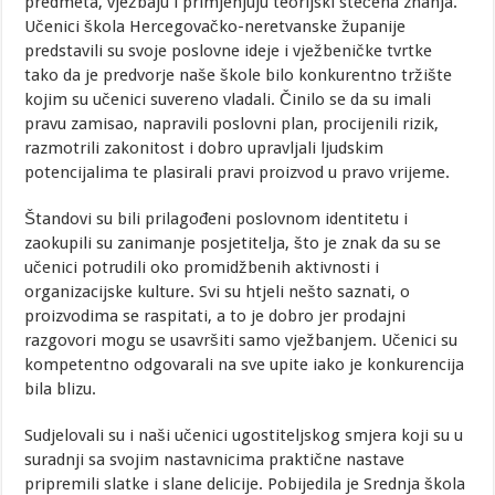
predmeta, vježbaju i primjenjuju teorijski stečena znanja.
Učenici škola Hercegovačko-neretvanske županije
predstavili su svoje poslovne ideje i vježbeničke tvrtke
tako da je predvorje naše škole bilo konkurentno tržište
kojim su učenici suvereno vladali. Činilo se da su imali
pravu zamisao, napravili poslovni plan, procijenili rizik,
razmotrili zakonitost i dobro upravljali ljudskim
potencijalima te plasirali pravi proizvod u pravo vrijeme.
Štandovi su bili prilagođeni poslovnom identitetu i
zaokupili su zanimanje posjetitelja, što je znak da su se
učenici potrudili oko promidžbenih aktivnosti i
organizacijske kulture. Svi su htjeli nešto saznati, o
proizvodima se raspitati, a to je dobro jer prodajni
razgovori mogu se usavršiti samo vježbanjem. Učenici su
kompetentno odgovarali na sve upite iako je konkurencija
bila blizu.
Sudjelovali su i naši učenici ugostiteljskog smjera koji su u
suradnji sa svojim nastavnicima praktične nastave
pripremili slatke i slane delicije. Pobijedila je Srednja škola