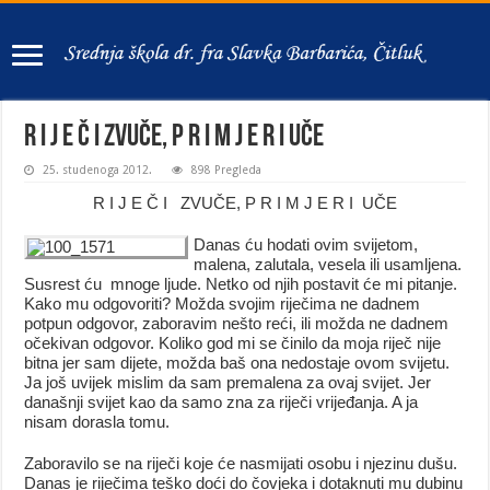
R I J E Č I ZVUČE, P R I M J E R I UČE
25. studenoga 2012.
898 Pregleda
R I J E Č I ZVUČE, P R I M J E R I UČE
Danas ću hodati ovim svijetom,
malena, zalutala, vesela ili usamljena.
Susrest ću mnoge ljude. Netko od njih postavit će mi pitanje.
Kako mu odgovoriti? Možda svojim riječima ne dadnem
potpun odgovor, zaboravim nešto reći, ili možda ne dadnem
očekivan odgovor. Koliko god mi se činilo da moja riječ nije
bitna jer sam dijete, možda baš ona nedostaje ovom svijetu.
Ja još uvijek mislim da sam premalena za ovaj svijet. Jer
današnji svijet kao da samo zna za riječi vrijeđanja. A ja
nisam dorasla tomu.
Zaboravilo se na riječi koje će nasmijati osobu i njezinu dušu.
Danas je riječima teško doći do čovjeka i dotaknuti mu dubinu