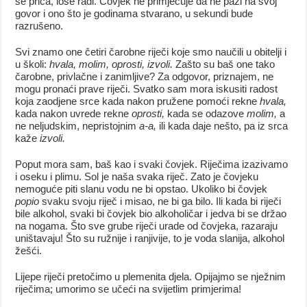
se priča, loše radi. Čovjek ne primjećuje da ne pazi na svoj
govor i ono što je godinama stvarano, u sekundi bude
razrušeno.
Svi znamo one četiri čarobne riječi koje smo naučili u obitelji i
u školi:
hvala, molim, oprosti, izvoli.
Zašto su baš one tako
čarobne, privlačne i zanimljive? Za odgovor, priznajem, ne
mogu pronaći prave riječi. Svatko sam mora iskusiti radost
koja zaodjene srce kada nakon pružene pomoći rekne
hvala,
kada nakon uvrede rekne
oprosti,
kada se odazove
molim,
a
ne neljudskim, nepristojnim
a-a,
ili kada daje nešto, pa iz srca
kaže
izvoli.
Poput mora sam, baš kao i svaki čovjek. Riječima izazivamo
i oseku i plimu. Sol je naša svaka riječ. Zato je čovjeku
nemoguće piti slanu vodu ne bi opstao. Ukoliko bi čovjek
popio
svaku svoju riječ i misao, ne bi ga bilo. Ili kada bi riječi
bile alkohol, svaki bi čovjek bio alkoholičar i jedva bi se držao
na nogama. Što sve grube riječi urade od čovjeka, razaraju
uništavaju! Što su ružnije i ranjivije, to je voda slanija, alkohol
žešći.
Lijepe riječi pretočimo u plemenita djela. Opijajmo se nježnim
riječima; umorimo se učeći na svijetlim primjerima!