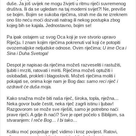
duše. Ja još uvijek ne mogu živjeti u ritmu riječi suvremenog
društva. Ili da se ugledam na taj moderni svijet?! Ne, previše
se bojim. Bojim se sukoba riječima, strah me da ne izreknem
ono što neću moći dozvati natrag ili nekog postupka zbog
kojeg bih se kajala. Jednostavno, bojim se!
Pa ipak ostajem uz svog Oca koji je sve stvorio upravo
Riječju. I znam kojim riječima pokrenuti val koji će potopiti
ovozemaljske neljudske odnose. Ovim riječima:
U ime Oca i
Sina i Duha Svetoga!
Despot je napisao da riječima možeš razveseliti i rastužiti,
ljubiti i mrziti, ratovati i miriti. Riječima možeš optužiti i
oslobađati, prokleti i blagosloviti. Možeš riječima moliti i
pokajati se, onima koje nam je Bog dao:
samo reci riječ i
ozdravit će duša moja.
Kako snažna može biti naša riječ, široka, topla, nježna…
Neka govor bude čestit, neka riječ zagrli istinu i ljubav!
Razgovorom se može sve riješiti, samo je potrebno naći
prave riječi. A gdje ih naći? Sve je opet počelo s Biblijom, sa
stvaranjem:
I reče Bog… I bi tako…
Koliku moć posjeduje riječ vidimo i kroz povijest. Ratovi,