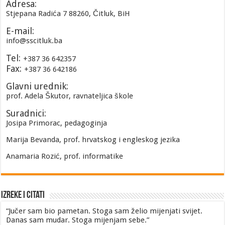
Adresa:
Stjepana Radića 7 88260, Čitluk, BiH
E-mail:
info@sscitluk.ba
Tel:
+387 36 642357
Fax:
+387 36 642186
Glavni urednik:
prof. Adela Škutor, ravnateljica škole
Suradnici:
Josipa Primorac, pedagoginja
Marija Bevanda, prof. hrvatskog i engleskog jezika
Anamaria Rozić, prof. informatike
Izreke i Citati
“Jučer sam bio pametan. Stoga sam želio mijenjati svijet.
Danas sam mudar. Stoga mijenjam sebe.”