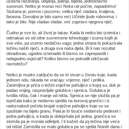
užasna razaranja, ubijanja, patnja, bijeda, jednostavno
surovost. Netko je morao reći
Neka rat počne, napadnimo!
Slušana je, pomno i pozorno, velika riječ vladara, kraljeva,
faraona. Dovoljno je bilo samo reći
Učinite ljude
robovima;
i
tako je bilo. Nije vladao vladar, već zapravo njegova riječ.
Čudno je sve to, ali život je takav. Kada bi netko bio iznimka i
odmakao se od silne suvremene tehnologije i izuma kojih je
sve više, pa izumio neobičnu vagu: jedna strana bi pokazivala
težinu naših riječi, a druga sva naša djela. Bi li nas rezultat
obradovao, ugodno iznenadio ili bismo se zaprepastili i
nelagodno osjećali? Koliko bismo se potrudili održavati
ravnotežu?
Netko je mudro zaključio da se tri stvari u životu koje, kada
jednom odu, nikada ne vraćaju:
vrijeme, riječ i prilika.
Zanimljiva je priča o težini snježne pahuljice o kojoj su, dok je
padao snijeg, raspravljale golubica i sjenica. Golubica je
tvrdila ništa, čak i manje od ništa. Sjenica se nije složila pa je
ispričala kako je nedavno sjedila na borovoj grančici i iz
radoznalosti počela brojati snježne pahuljice koje su se
spuštale na bijelu granu. Pala je tri tisuće sedamsto pedeset i
jedna pahuljica, a kada je dolepršala još jedna, grančica se
slomila pa je morala odletjeti. I ti kažeš da joj težina nije veća
od ništa! Zamislila se malo golubica pa se sjetila Noinih dana i