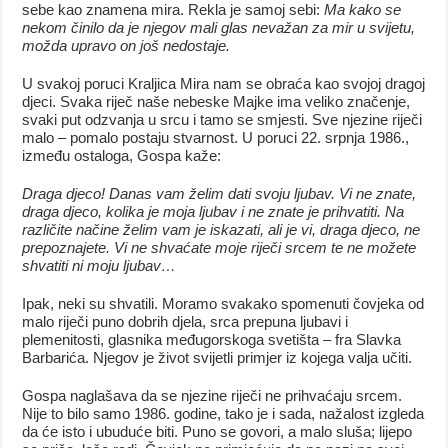
sebe kao znamena mira. Rekla je samoj sebi:
Ma kako se
nekom činilo da je njegov mali glas nevažan
za mir u svijetu,
možda upravo on još nedostaje.
U svakoj poruci Kraljica Mira nam se obraća kao svojoj dragoj
djeci. Svaka riječ naše nebeske Majke ima veliko značenje,
svaki put odzvanja u srcu i tamo se smjesti. Sve njezine riječi
malo – pomalo postaju stvarnost. U poruci 22. srpnja 1986.,
između ostaloga, Gospa kaže:
Draga djeco! Danas vam želim dati svoju ljubav. Vi ne znate,
draga djeco, kolika je moja ljubav i ne znate je prihvatiti. Na
različite načine želim vam je iskazati, ali je vi, draga djeco, ne
prepoznajete. Vi ne shvaćate moje riječi srcem te ne možete
shvatiti ni moju ljubav…
Ipak, neki su shvatili. Moramo svakako spomenuti čovjeka od
malo riječi puno dobrih djela, srca prepuna ljubavi i
plemenitosti, glasnika međugorskoga svetišta – fra Slavka
Barbarića. Njegov je život svijetli primjer iz kojega valja učiti.
Gospa naglašava da se njezine riječi ne prihvaćaju srcem.
Nije to bilo samo 1986. godine, tako je i sada, nažalost izgleda
da će isto i ubuduće biti. Puno se govori, a malo sluša; lijepo