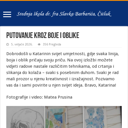
Putovanje kroz boje i oblike
5. veljače 2026.
356 Pregleda
Dobrodošli u Katarinin svijet umjetnosti, gdje svaka linija,
boja i oblik pričaju svoju priču. Na ovoj izložbi možete
vidjeti radove nastale različitim tehnikama, od crtanja i
slikanja do kolaža – svaki s posebnim duhom. Svaki je rad
mali prozor u njenu kreativnost i izražajnost. Pozivamo
vas da i sami povirite u njen svijet ideja. Bravo, Katarina!
Fotografije i video: Matea Prusina