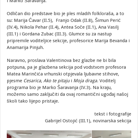
i Marko Šaravanja.
Odličan dio predstave bio je ples mladih folkloraša, a to
su: Marija Ćavar (II.5), Franjo Odak (II.8), Šimun Perić
(IV.4), Nikola Pehar (II.4), Antea Soče (II.1), Ana Vasilj
(III.1) i Gordana Zubac (III.3). Glumce su za nastup
pripremile voditeljice sekcije, profesorice Marija Bevanda i
Anamarija Pinjuh.
Naravno, proslava Valentinova bez glazbe ne bi bila
potpuna, pa je glazbena sekcija pod vodstvom profesora
Matea Marinčića vrhunski otpjevala ljubavne stihove,
pjesme
Cesarica
,
Ako te pitaju
i
Moja draga
. Voditelj
programa bio je Marko Šaravanja (IV.3). Na kraju,
možemo samo zaključiti da ovaj romantični ugođaj našoj
školi tako lijepo pristaje.
tekst i fotografije
Gabrijel Ostojić (III.1), novinarska sekcija