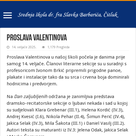
Proslava Valentinova
14. veljače 2025.
1,179 Pregleda
Proslava Valentinova u našoj školi počela je danima prije
samog 14. veljače. Članovi literarne sekcije su u suradnji s
profesoricom Ivonom Brkić pripremili prigodne panoe,
plakate i instalacije tako da su srca i crvena boja dominirali
hodnicima i predvorjem.
Na
Dan zaljubljenih
održana je zanimljiva predstava
dramsko-recitatorske sekcije o ljubavi nekada i sad u kojoj
su sudjelovali Klara Grebenar (III.1), Helena Kordić (IV.3),
Andrej Kvesić (I.6), Nikola Pehar (II.4), Šimun Perić (IV.4),
Jakica Selak (IV.3), Mila Šakota (III.1) i Daniel Vasilj (III.2).
Autori teksta su maturanti iz IV.3: Jelena Odak, Jakica Selak