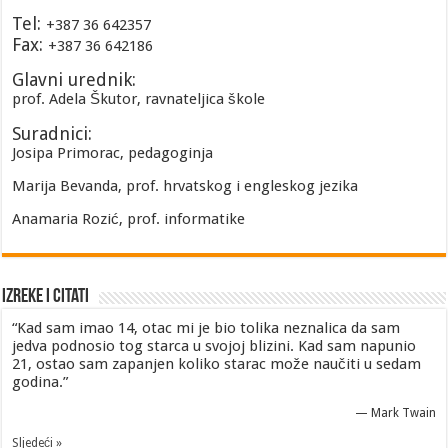
Tel:
+387 36 642357
Fax:
+387 36 642186
Glavni urednik:
prof. Adela Škutor, ravnateljica škole
Suradnici:
Josipa Primorac, pedagoginja
Marija Bevanda, prof. hrvatskog i engleskog jezika
Anamaria Rozić, prof. informatike
Izreke i Citati
“Kad sam imao 14, otac mi je bio tolika neznalica da sam
jedva podnosio tog starca u svojoj blizini. Kad sam napunio
21, ostao sam zapanjen koliko starac može naučiti u sedam
godina.”
—
Mark Twain
Sljedeći »