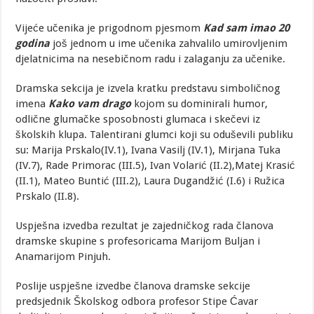
Vijeće učenika je prigodnom pjesmom
Kad sam imao 20
godina
još jednom u ime učenika zahvalilo umirovljenim
djelatnicima na nesebičnom radu i zalaganju za učenike.
Dramska sekcija je izvela kratku predstavu simboličnog
imena
Kako vam drago
kojom su dominirali humor,
odlične glumačke sposobnosti glumaca i skečevi iz
školskih klupa. Talentirani glumci koji su oduševili publiku
su: Marija Prskalo(IV.1), Ivana Vasilj (IV.1), Mirjana Tuka
(IV.7), Rade Primorac (III.5), Ivan Volarić (II.2),Matej Krasić
(II.1), Mateo Buntić (III.2), Laura Dugandžić (I.6) i Ružica
Prskalo (II.8).
Uspješna izvedba rezultat je zajedničkog rada članova
dramske skupine s profesoricama Marijom Buljan i
Anamarijom Pinjuh.
Poslije uspješne izvedbe članova dramske sekcije
predsjednik Školskog odbora profesor Stipe Ćavar