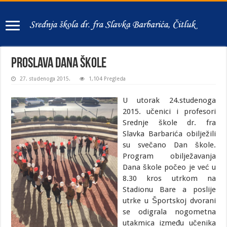
Proslava dana škole
27. studenoga 2015.
1,104 Pregleda
U utorak 24.studenoga
2015. učenici i profesori
Srednje škole dr. fra
Slavka Barbarića obilježili
su svečano Dan škole.
Program obilježavanja
Dana škole počeo je već u
8.30 kros utrkom na
Stadionu Bare a poslije
utrke u Športskoj dvorani
se odigrala nogometna
utakmica između učenika