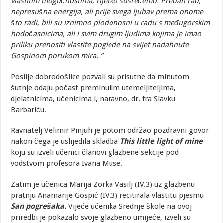
vlastitim mogućnostima, rijetko susrećemo. Predan rad,
nepresušna energija, ali prije svega ljubav prema onome
što radi, bili su iznimno plodonosni u radu s međugorskim
hodočasnicima, ali i svim drugim ljudima kojima je imao
priliku prenositi vlastite poglede na svijet nadahnute
Gospinom porukom mira. ”
Poslije dobrodošlice pozvali su prisutne da minutom
šutnje odaju počast preminulim utemeljiteljima,
djelatnicima, učenicima i, naravno, dr. fra Slavku
Barbariću.
Ravnatelj Velimir Pinjuh je potom održao pozdravni govor
nakon čega je uslijedila skladba
This little light of mine
koju su izveli učenici članovi glazbene sekcije pod
vodstvom profesora Ivana Muse.
Zatim je učenica Marija Zorka Vasilj (IV.3) uz glazbenu
pratnju Anamarije Gospić (IV.3) recitirala vlastitu pjesmu
San pogrešaka.
Vijeće učenika Srednje škole na ovoj
priredbi je pokazalo svoje glazbeno umijeće, izveli su