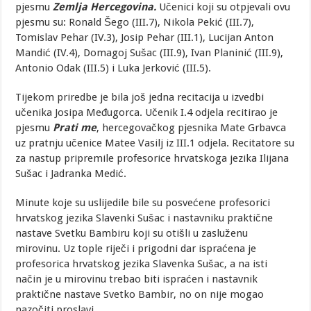
pjesmu
Zemlja Hercegovina.
Učenici koji su otpjevali ovu
pjesmu su: Ronald Šego (III.7), Nikola Pekić (III.7),
Tomislav Pehar (IV.3), Josip Pehar (III.1), Lucijan Anton
Mandić (IV.4), Domagoj Sušac (III.9), Ivan Planinić (III.9),
Antonio Odak (III.5) i Luka Jerković (III.5).
Tijekom priredbe je bila još jedna recitacija u izvedbi
učenika Josipa Međugorca. Učenik I.4 odjela recitirao je
pjesmu
Prati me
, hercegovačkog pjesnika Mate Grbavca
uz pratnju učenice Matee Vasilj iz III.1 odjela. Recitatore su
za nastup pripremile profesorice hrvatskoga jezika Ilijana
Sušac i Jadranka Medić.
Minute koje su uslijedile bile su posvećene profesorici
hrvatskog jezika Slavenki Sušac i nastavniku praktične
nastave Svetku Bambiru koji su otišli u zasluženu
mirovinu. Uz tople riječi i prigodni dar ispraćena je
profesorica hrvatskog jezika Slavenka Sušac, a na isti
način je u mirovinu trebao biti ispraćen i nastavnik
praktične nastave Svetko Bambir, no on nije mogao
nazočiti proslavi.