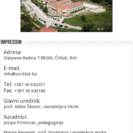
Impressum
Adresa:
Stjepana Radića 7 88260, Čitluk, BiH
E-mail:
info@sscitluk.ba
Tel:
+387 36 642357
Fax:
+387 36 642186
Glavni urednik:
prof. Adela Škutor, ravnateljica škole
Suradnici:
Josipa Primorac, pedagoginja
Marija Bevanda, prof. hrvatskog i engleskog jezika