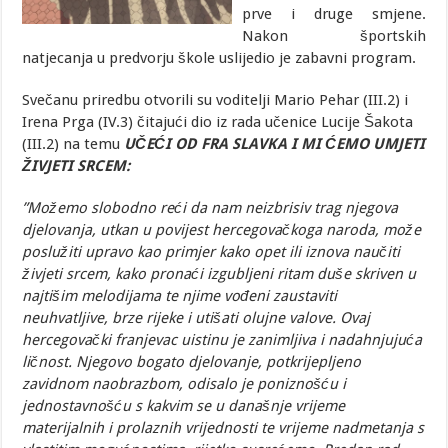
prve i druge smjene.
Nakon športskih
natjecanja u predvorju škole uslijedio je zabavni program.
Svečanu priredbu otvorili su voditelji Mario Pehar (III.2) i
Irena Prga (IV.3) čitajući dio iz rada učenice Lucije Šakota
(III.2) na temu
UČEĆI OD FRA SLAVKA I MI ĆEMO UMJETI
ŽIVJETI SRCEM:
”Možemo slobodno reći da nam neizbrisiv trag njegova
djelovanja, utkan u povijest hercegovačkoga naroda, može
poslužiti upravo kao primjer kako opet ili iznova naučiti
živjeti srcem, kako pronaći izgubljeni ritam duše skriven u
najtišim melodijama te njime vođeni zaustaviti
neuhvatljive, brze rijeke i utišati olujne valove. Ovaj
hercegovački franjevac uistinu je zanimljiva i nadahnjujuća
ličnost. Njegovo bogato djelovanje, potkrijepljeno
zavidnom naobrazbom, odisalo je poniznošću i
jednostavnošću s kakvim se u današnje vrijeme
materijalnih i prolaznih vrijednosti te vrijeme nadmetanja s