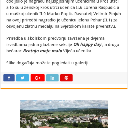
dodijelio je nagradu najuspješnijim učenicima u kros utrci
a to su u ženskoj kros utrci učenica II.6 Lorena Raspudić a
u muškoj učenik II.9 Marko Popić. Ravnatelj Velimir Pinjuh
na ovoj priredbi nagradio je učenicu Jelenu Pehar (II.1) za
osvojenu zlatnu medalju na Svjetskom karate prvenstvu.
Priredba u školskom predvorju završena je dvjema
izvedbama jedna glazbene sekcije
Oh happy day
, a druga
bećarac
Brotnjo moje malo
Vijeća učenika.
Slike događaja možete pogledati u
galeriji
.