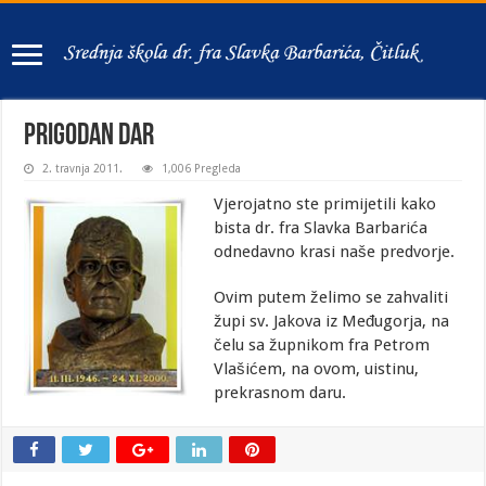
Prigodan dar
2. travnja 2011.
1,006 Pregleda
Vjerojatno ste primijetili kako
bista dr. fra Slavka Barbarića
odnedavno krasi naše predvorje.
Ovim putem želimo se zahvaliti
župi sv. Jakova iz Međugorja, na
čelu sa župnikom fra Petrom
Vlašićem, na ovom, uistinu,
prekrasnom daru.