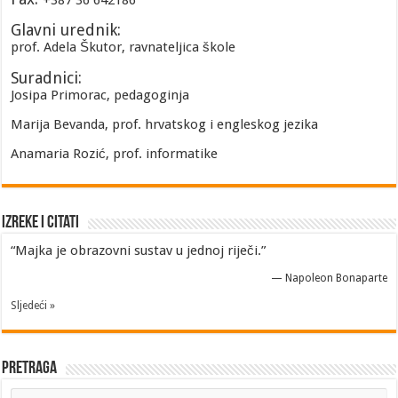
+387 36 642186
Glavni urednik:
prof. Adela Škutor, ravnateljica škole
Suradnici:
Josipa Primorac, pedagoginja
Marija Bevanda, prof. hrvatskog i engleskog jezika
Anamaria Rozić, prof. informatike
Izreke i Citati
“Majka je obrazovni sustav u jednoj riječi.”
—
Napoleon Bonaparte
Sljedeći »
Pretraga